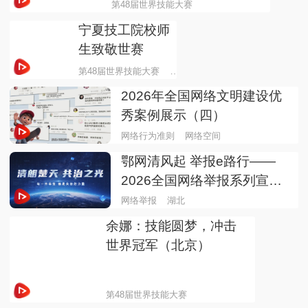
第48届世界技能大赛
宁夏技工院校师
生致敬世赛
第48届世界技能大赛
2026年全国网络文明建设优
秀案例展示（四）
网络行为准则
网络空间
鄂网清风起 举报e路行——
2026全国网络举报系列宣传
活动（湖北站）启动
网络举报
湖北
余娜：技能圆梦，冲击
世界冠军（北京）
第48届世界技能大赛