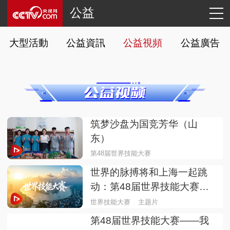
公益
大型活動
公益資訊
公益視頻
公益廣告
筑梦沙盘为国竞芳华（山
东）
第48届世界技能大赛
世界的脉搏将和上海一起跳
动：第48届世界技能大赛主
题片发布！
世界技能大赛
主题片
第48届世界技能大赛——我