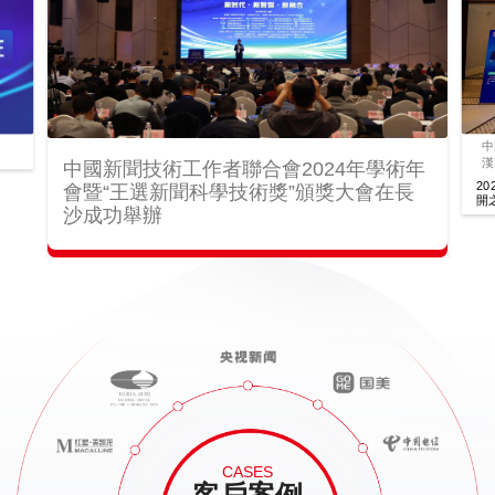
中
漢
中國新聞技術工作者聯合會2024年學術年
2
會暨“王選新聞科學技術獎”頒獎大會在長
開
沙成功舉辦
聽
CASES