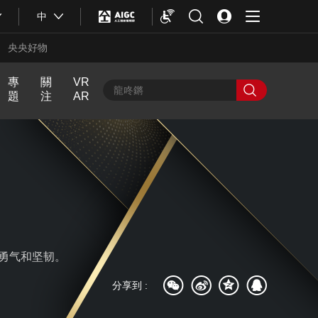
中
央央好物
專
關
VR
題
注
AR
中
人
近
飏
中
輿
生
話
聲
國
最
第
Y
熱
一
O
評
次
U
N
G
計
劃
的勇气和坚韧。
合體育
亞冬會
分享到 :