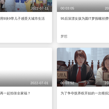
2022-07-11
00:03:05
20
用9块9带儿子感受大城市生活
95后深漂女孩为圆IT梦拣螺丝
梦想
2022-07-01
00:03:52
20
再一起拍张全家福？
为了争夺抚养权开始的一次模拟