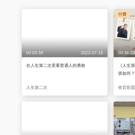
財經
教育
鄉村振興
生態環境
一帶一路
付費
大國智造
大國展會
大國保險
雲頂對話
00:03:39
2022-07-15
00:36:28
CCTV.節目官網
直播
節目單
欄目
片庫
在人生第二次里看普通人的勇敢
《人生第
状如何？
人生第二次
收官彩蛋