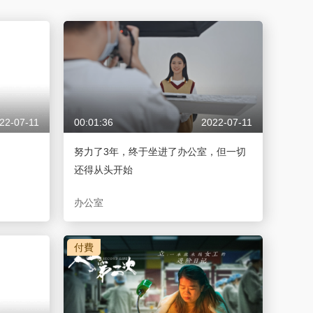
藝術
汽車
數智
5G
産業+
時尚
天氣
才藝
網展
央央好物
22-07-11
00:01:36
2022-07-11
努力了3年，终于坐进了办公室，但一切
还得从头开始
办公室
付費