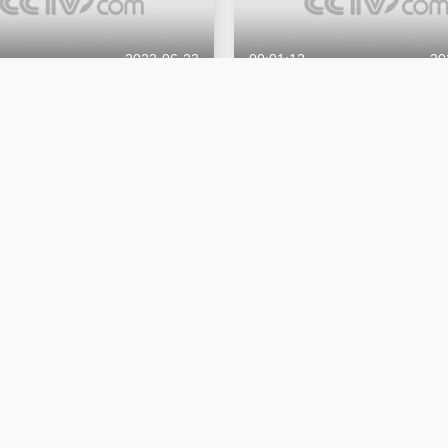
2022-06-23
00:01:12
20
次•非丨一场走出高墙后的自我
人生第二次•非丨预告：入狱11
满释放，他该如何开启人生下半
人生第二次
2022-06-23
00:10:09
20
聊工作需要注意的细节时，最高
最高检检察官：受理申诉就像对
王庆民金句频出
检