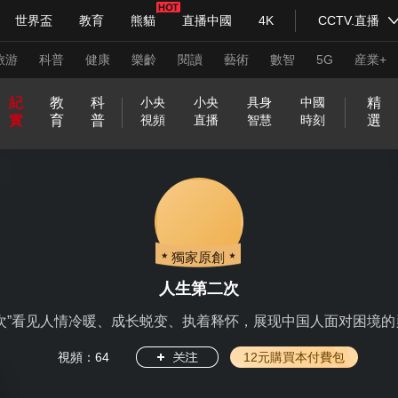
世界盃
教育
熊貓
直播中國
4K
CCTV.直播
式妙語
主持人
下載央視影音
熱解讀
天天學習
旅游
科普
健康
樂齡
閱讀
藝術
數智
5G
産業+
紀
教
科
精
小央
小央
具身
中國
實
育
普
選
視頻
直播
智慧
時刻
紀錄片網
國家大劇院
大型活動
和
印
威
中
國
開
在
不
我
前
央
神
關
央
現
小
源
以
小
生
行
青
方
前
嗨
正
一
C
一
萌
走
兩
人
青
新
美
抗
@
百
科技
法治
文娛
人物
公益
圖片
合
記
虎
國
貨
新
線
被
的
方
劇
奇
於
視
場
央
動
夢
央
活
進
春
圓
線
！
是
言
C
幀
歷
進
會
生
年
兵
好
戰
青
年
之
堂
神
山
炙
等
定
家
高
會
好
明
網
劇
中
為
嗑
向
2
大
普
好
讀
不
T
一
史
實
追
第
説
請
生
中
春
百
美
氣
習式妙語
河
造
義
鄉
能
央視快評
物
天
美
場
國
馬
知
上
央視網評
0
課
法
久
書
合
V
中
光華銳評
驗
追
二
入
鋒面
活
的
，
城
局
圖
夜
的
美
在
的
學
識
2
不
時
就
網
國
室
追
次
列
私
文
2
獨家原創
T
麗
哪
熱
3
見
普
絡
2
享
藝
0
頻道
VR/AR
4K專區
全景新聞
A
中
門
法
春
0
家
2
人生第二次
國
話
晚
2
3
請入列
人生第一次
人生第二次
題
4
次”看见人情冷暖、成长蜕变、执着释怀，展现中国人面对困境
年冬奧會
CBA
NBA
中超
國足
國際足球
網球
綜
視頻：
64
12元購買本付費包
體育江湖
文化體育
冰雪道路
足球道路