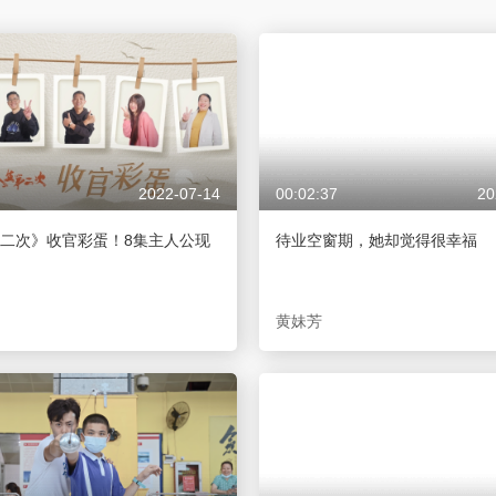
央博
非遺
文化
旅游
科普
健康
樂齡
閱讀
雲起
超級工廠
智敬中國
全民健康
顏選攻略
海洋
2022-07-14
00:02:37
20
收視榜
總台企業白名單
二次》收官彩蛋！8集主人公现
待业空窗期，她却觉得很幸福
黄妹芳