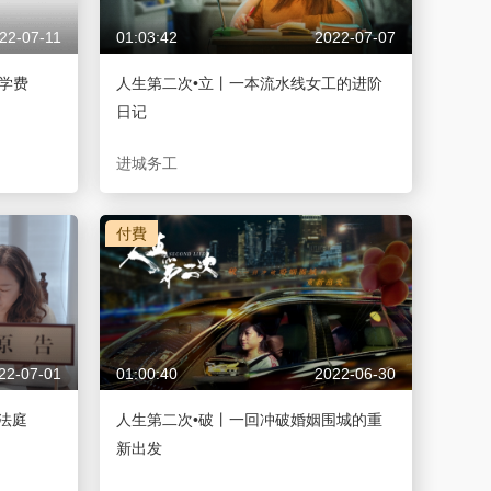
22-07-11
01:03:42
2022-07-07
攒学费
人生第二次•立丨一本流水线女工的进阶
日记
进城务工
付費
22-07-01
01:00:40
2022-06-30
法庭
人生第二次•破丨一回冲破婚姻围城的重
新出发