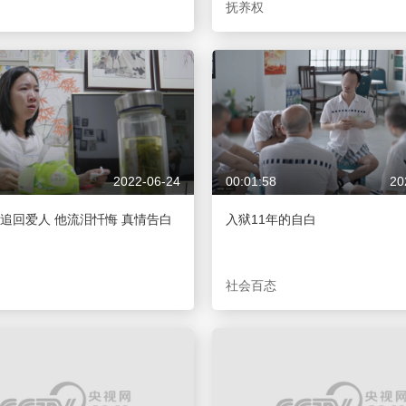
抚养权
2022-06-24
00:01:58
20
追回爱人 他流泪忏悔 真情告白
入狱11年的自白
社会百态