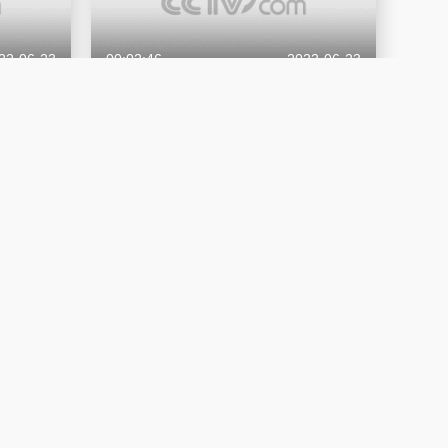
22-06-23
00:02:46
2022-06-23
年即将刑
原来检察官也喜欢看科幻和悬疑类的书！
场？
电影
22-06-20
00:01:24
2022-06-16
房子做质
申诉人情绪激动，检察院变“医院”