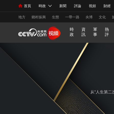
首頁
時政
新聞
評論
視頻
財經
人民領袖習近平
直播
海外頻道
片庫
iPanda
欄目大全
聯播+
English
中國領導人
節目單
Монгол
聽音
央視快評
微視頻
習
地方
鄉村振興
生態
一帶一路
央博
文化
時
資
軍
熱
政
訊
事
評
總台春晚
網絡春晚
共産黨員網
秧紀錄
習
非
A
跟
龍
誰
奮
望
我
比
新聞
國內
國際
評論
經濟
軍事
式
凡
I
着
咚
是
進
海
的
劃
妙
十
奇
習
鏘
王
中
觀
軍
人民領袖習近平
聯播+
語
熱解讀
年
談
主
牌
天天學習
國
潮
旅
席
夢
看
視頻
小央視頻
小央直播
直播中國
熊貓
世
界
現場
前線
比劃
快看
藍海中國
新兵
从“人生第二
體育
直播
競猜
2026年世界盃
2026
VIP會員
CCTV奧林匹克頻道
生活體育大會