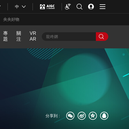
中
央央好物
專
關
VR
題
注
AR
中
人
近
飏
中
輿
生
話
聲
國
最
第
Y
熱
一
O
評
次
U
N
G
計
劃
合體育
亞冬會
分享到 :