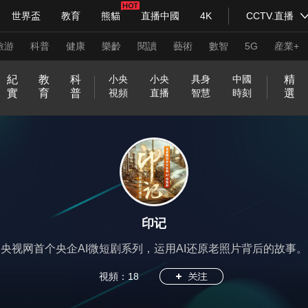
世界盃
教育
熊貓
直播中國
4K
CCTV.直播
式妙語
主持人
下載央視影音
熱解讀
天天學習
旅游
科普
健康
樂齡
閱讀
藝術
數智
5G
産業+
紀
教
科
精
小央
小央
具身
中國
實
育
普
選
視頻
直播
智慧
時刻
紀錄片網
國家大劇院
大型活動
和
印
威
中
國
開
在
不
我
前
央
神
關
央
現
小
源
以
小
生
行
青
方
前
嗨
正
一
C
一
萌
走
兩
人
青
新
美
抗
@
百
科技
法治
文娛
人物
公益
圖片
合
記
虎
國
貨
新
線
被
的
方
劇
奇
於
視
場
央
動
夢
央
活
進
春
圓
線
！
是
言
C
幀
歷
進
會
生
年
兵
好
戰
青
年
之
堂
神
山
炙
等
定
家
高
會
好
明
網
劇
中
為
嗑
向
2
大
普
好
讀
不
T
一
史
實
追
第
説
請
生
中
春
百
美
氣
習式妙語
河
造
義
鄉
能
央視快評
物
天
美
場
國
馬
知
上
央視網評
0
課
法
久
書
合
V
中
光華銳評
驗
追
二
入
鋒面
活
的
，
城
局
圖
夜
的
美
在
的
學
識
2
不
時
就
網
國
室
追
次
列
私
文
2
T
麗
哪
熱
3
見
普
絡
2
享
藝
0
頻道
VR/AR
4K專區
全景新聞
A
中
門
法
春
0
家
2
印记
國
話
晚
2
3
請入列
人生第一次
人生第二次
題
4
央视网首个央企AI微短剧系列，运用AI还原老照片背后的故事。
年冬奧會
CBA
NBA
中超
國足
國際足球
網球
綜
視頻：
18
體育江湖
文化體育
冰雪道路
足球道路