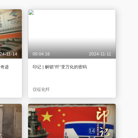
藝術
汽車
數智
5G
産業+
時尚
天氣
才藝
網展
央央好物
24-11-14
00:04:16
2024-11-11
烯奇迹
印记 | 解锁“纤”变万化的密码
仪征化纤