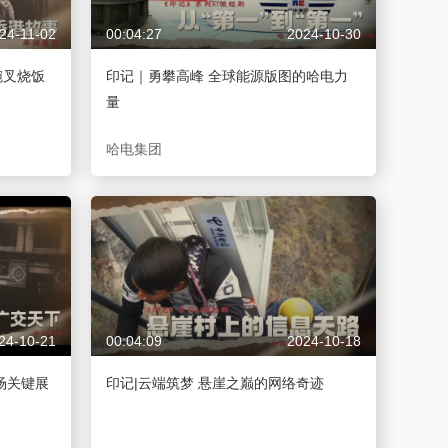
24-11-02
00:04:27
2024-10-30
碗叉烧饭
印记｜勇攀高峰 全球能源版图的哈电力
量
哈电集团
24-10-21
00:04:09
2024-10-18
场关键展
印记|云端筑梦 悬崖之巅的网络奇迹