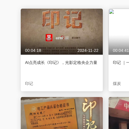
財經
教育
鄉村振興
生態環境
一帶一路
大國智造
大國展會
大國保險
雲頂對話
00:04:18
2024-11-22
00:04:41
CCTV.節目官網
直播
節目單
欄目
片庫
AI点亮成长《印记》，光影定格央企力量
印记 ｜
印记
煤炭