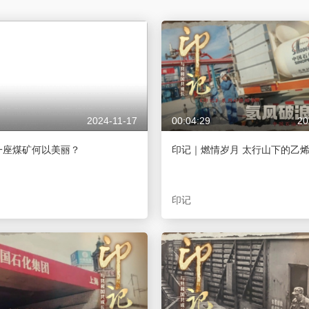
央博
非遺
文化
旅游
科普
健康
樂齡
閱讀
雲起
超級工廠
智敬中國
全民健康
顏選攻略
海洋
2024-11-17
00:04:29
20
收視榜
總台企業白名單
一座煤矿何以美丽？
印记｜燃情岁月 太行山下的乙
印记