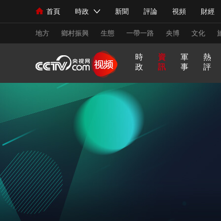
首頁
時政
新聞
評論
視頻
財經
人民領袖習近平
直播
海外頻道
片庫
iPanda
欄目大全
聯播+
English
中國領導人
節目單
Монгол
聽音
央視快評
微視頻
習
地方
鄉村振興
生態
一帶一路
央博
文化
時
資
軍
熱
政
訊
事
評
總台春晚
網絡春晚
共産黨員網
秧紀錄
習
非
A
跟
龍
誰
奮
望
我
比
新聞
國內
國際
評論
經濟
軍事
式
凡
I
着
咚
是
進
海
的
劃
妙
十
奇
習
鏘
王
中
觀
軍
人民領袖習近平
聯播+
語
熱解讀
年
談
主
牌
天天學習
國
潮
旅
席
夢
看
視頻
小央視頻
小央直播
直播中國
熊貓
世
界
現場
前線
比劃
快看
藍海中國
新兵
體育
直播
競猜
2026年世界盃
2026
VIP會員
CCTV奧林匹克頻道
生活體育大會