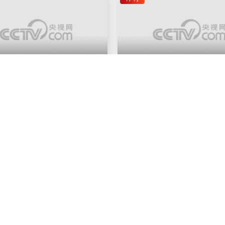
2026-08-05
00:01:00
20
学生每天综合体育活动不低于两
2026 年“锦绣天府·安逸四川”
青少年健康成长十分关键
活动将持续到九月底
川体育
四川体育
资讯
2026-08-05
00:00:10
20