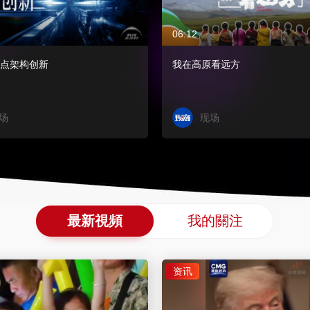
06:12
点架构创新
我在高原看远方
场
现场
最新視頻
我的關注
资讯