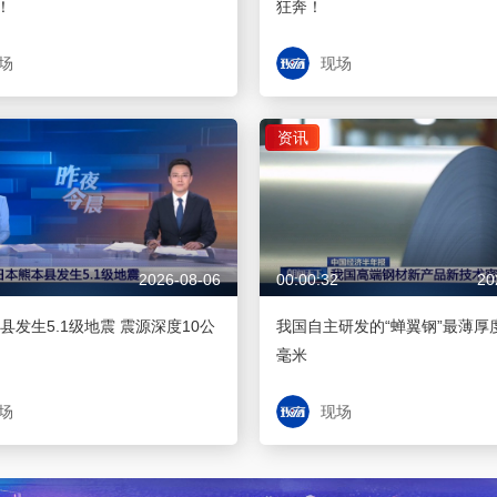
！
狂奔！
场
现场
资讯
2026-08-06
00:00:32
20
县发生5.1级地震 震源深度10公
我国自主研发的“蝉翼钢”最薄厚度
毫米
场
现场