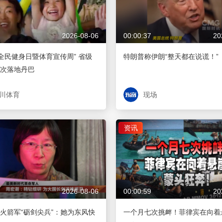
2026-08-06
00:00:37
20
“全民健身日暨体育宣传周” 省级
特朗普称伊朗“整天都在说谎！”
次落地丹巴
川体育
现场
资讯
2026-08-06
00:00:59
20
火箭军“砺剑尖兵”：她为东风快
一个月七次挑衅！菲律宾在向着