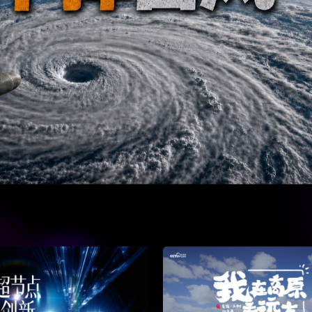
央博
非遺
文化
旅游
科普
健康
樂齡
閱讀
雲起
超級工廠
智敬中國
全民健康
顏選攻略
海洋
收視榜
總台企業白名單