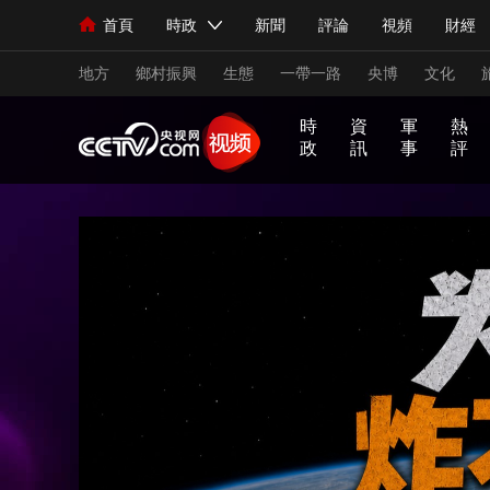
首頁
時政
新聞
評論
視頻
財經
人民領袖習近平
直播
海外頻道
片庫
iPanda
欄目大全
聯播+
English
中國領導人
節目單
Монгол
聽音
央視快評
微視頻
習
地方
鄉村振興
生態
一帶一路
央博
文化
時
資
軍
熱
政
訊
事
評
總台春晚
網絡春晚
共産黨員網
秧紀錄
習
非
A
跟
龍
誰
奮
望
我
比
新聞
國內
國際
評論
經濟
軍事
式
凡
I
着
咚
是
進
海
的
劃
妙
十
奇
習
鏘
王
中
觀
軍
人民領袖習近平
聯播+
語
熱解讀
年
談
主
牌
天天學習
國
潮
旅
席
夢
看
視頻
小央視頻
小央直播
直播中國
熊貓
世
界
現場
前線
比劃
快看
藍海中國
新兵
體育
直播
競猜
2026年世界盃
2026
VIP會員
CCTV奧林匹克頻道
生活體育大會