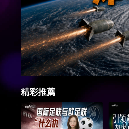
財經
教育
鄉村振興
生態環境
一帶一路
大國智造
大國展會
大國保險
雲頂對話
CCTV.節目官網
直播
節目單
欄目
片庫
精彩推薦