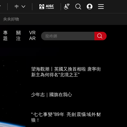
中
央央好物
專
關
VR
題
注
AR
中
人
近
飏
中
輿
生
話
聲
國
望海觀潮丨英國又換首相啦 唐寧街
最
第
Y
熱
一
新主為何得名“北境之王”
O
評
次
U
N
G
計
少年志｜國旗在我心
劃
合體育
亞冬會
“七七事變”89年 亮劍震懾域外豺
狼！