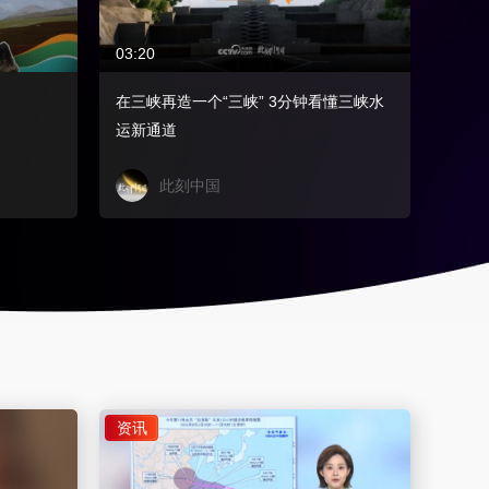
03:20
04:22
在三峡再造一个“三峡” 3分钟看懂三峡水
20年
运新通道
的人
此刻中国
资讯