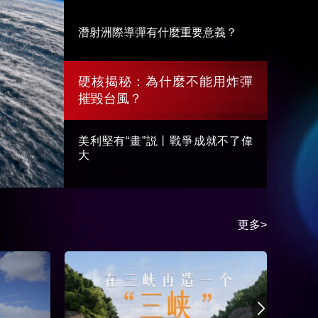
藝術
汽車
數智
5G
産業+
潛射洲際導彈有什麼重要意義？
時尚
天氣
才藝
網展
央央好物
硬核揭秘：為什麼不能用炸彈
摧毀台風？
美利堅有“畫”説丨戰爭成就不了偉
大
更多>