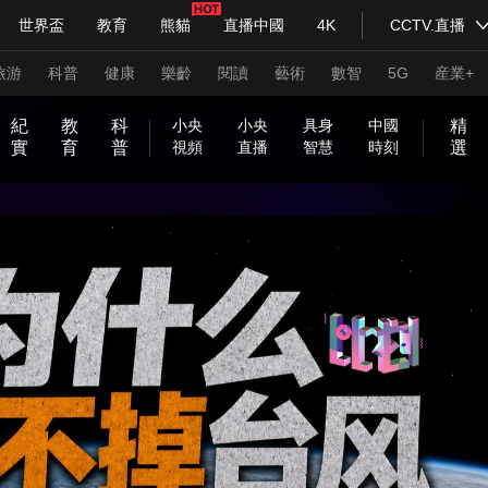
世界盃
教育
熊貓
直播中國
4K
CCTV.直播
式妙語
主持人
下載央視影音
熱解讀
天天學習
旅游
科普
健康
樂齡
閱讀
藝術
數智
5G
産業+
紀
教
科
精
小央
小央
具身
中國
實
育
普
選
視頻
直播
智慧
時刻
紀錄片網
國家大劇院
大型活動
和
印
威
中
國
開
在
不
我
前
央
神
關
小
現
小
源
以
方
生
行
青
一
前
嗨
正
走
C
一
萌
機
兩
人
青
新
美
抗
@
百
科技
法治
文娛
人物
公益
圖片
合
記
虎
國
貨
新
線
被
的
方
劇
奇
於
央
場
央
動
夢
圓
活
進
春
言
線
！
是
進
C
幀
歷
智
會
生
年
兵
好
戰
青
年
之
堂
神
山
炙
等
定
家
高
會
好
明
嗑
劇
中
為
普
向
2
大
不
好
讀
實
T
一
史
過
追
第
説
請
生
中
春
百
美
氣
習式妙語
河
造
義
鄉
能
央視快評
物
天
知
場
國
馬
法
上
央視網評
0
課
合
久
書
驗
V
中
光華銳評
人
追
二
入
鋒面
活
的
，
城
局
圖
夜
的
美
在
的
識
2
就
不
時
室
網
國
追
次
列
私
文
2
T
麗
哪
熱
3
普
見
絡
2
享
藝
0
頻道
VR/AR
4K專區
全景新聞
A
中
門
法
春
0
家
2
國
話
晚
2
3
請入列
人生第一次
人生第二次
題
4
年冬奧會
CBA
NBA
中超
國足
國際足球
網球
綜
體育江湖
文化體育
冰雪道路
足球道路