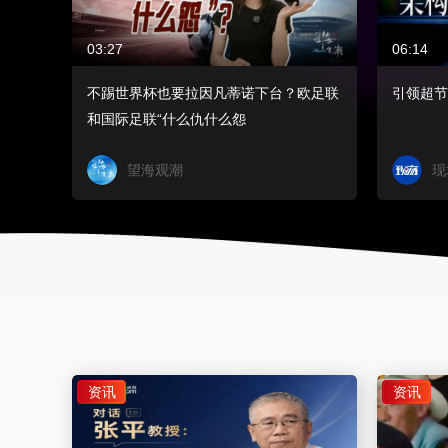
03:27
06:14
不踢世界杯也要拉因凡蒂诺下台？欧足联
引领超节
和国际足联“什么仇什么怨
望海观潮
现
资讯
资讯