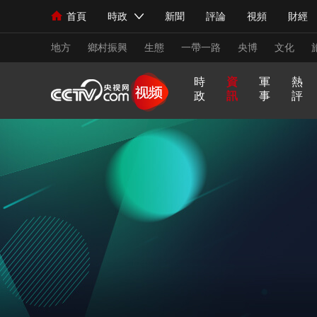
首頁
時政
新聞
評論
視頻
財經
人民領袖習近平
直播
海外頻道
片庫
iPanda
欄目大全
聯播+
English
中國領導人
節目單
Монгол
聽音
央視快評
微視頻
習
地方
鄉村振興
生態
一帶一路
央博
文化
時
資
軍
熱
政
訊
事
評
總台春晚
網絡春晚
共産黨員網
秧紀錄
習
非
A
跟
龍
誰
奮
望
我
比
新聞
國內
國際
評論
經濟
軍事
式
凡
I
着
咚
是
進
海
的
劃
妙
十
奇
習
鏘
王
中
觀
軍
人民領袖習近平
聯播+
語
熱解讀
年
談
主
牌
天天學習
國
潮
旅
席
夢
看
視頻
小央視頻
小央直播
直播中國
熊貓
世
界
現場
前線
比劃
快看
藍海中國
新兵
體育
直播
競猜
2026年世界盃
2026
VIP會員
CCTV奧林匹克頻道
生活體育大會