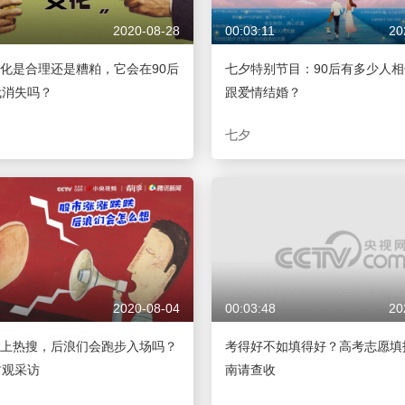
2020-08-28
00:03:11
20
化是合理还是糟粕，它会在90后
七夕特别节目：90后有多少人
代消失吗？
跟爱情结婚？
七夕
2020-08-04
00:03:48
20
上热搜，后浪们会跑步入场吗？
考得好不如填得好？高考志愿填
财观采访
南请查收