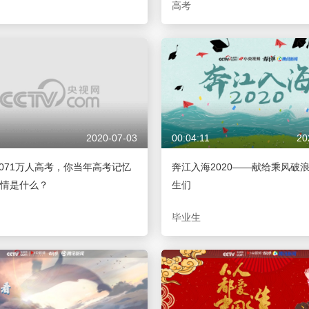
高考
2020-07-03
00:04:11
20
年1071万人高考，你当年高考记忆
奔江入海2020——献给乘风破
情是什么？
生们
毕业生