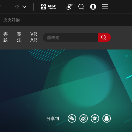
中
央央好物
專
關
VR
題
注
AR
中
人
近
飏
中
輿
生
話
聲
國
最
第
Y
熱
一
O
評
次
U
N
G
計
劃
合體育
亞冬會
分享到 :