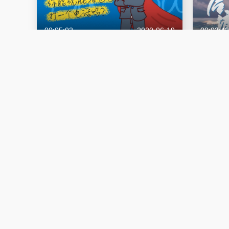
00:05:02
2020-06-19
00:03:42
一句“我爱你”，爸爸听到后什么反应？
90后0
应？“我
父亲节
后浪
00:06:09
2020-05-12
00:04:30
援鄂护士怕不怕被忘记？答：我们的高光
妈妈什么
时刻在病人的目光里
儿泪目了