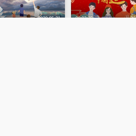
2020-05-31
00:03:36
20
0后10后看《后浪》是什么反
“中国造”有多优秀？90后的这
妈感触挺多的”
有没有产生共鸣？
中国造
2020-05-10
00:02:11
20
时候最幸福？听到这个答案，女
这一代年轻人是什么样？青春在