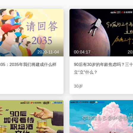
央博
非遺
文化
旅游
科普
健康
樂齡
閱讀
雲起
超級工廠
智敬中國
全民健康
顏選攻略
海洋
2020-11-04
00:04:17
20
收視榜
總台企業白名單
035：2035年我们将建成什么样
90后有30岁的年龄焦虑吗？三
立“立”什么？
30岁