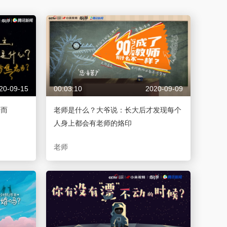
藝術
汽車
數智
5G
産業+
時尚
天氣
才藝
網展
央央好物
20-09-15
00:03:10
2020-09-09
十而
老师是什么？大爷说：长大后才发现每个
人身上都会有老师的烙印
老师