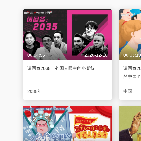
財經
教育
鄉村振興
生態環境
一帶一路
大國智造
大國展會
大國保險
雲頂對話
00:04:55
2020-12-10
00:03:19
CCTV.節目官網
直播
節目單
欄目
片庫
请回答2035：外国人眼中的小期待
请回答2
的中国？
2035年
中国