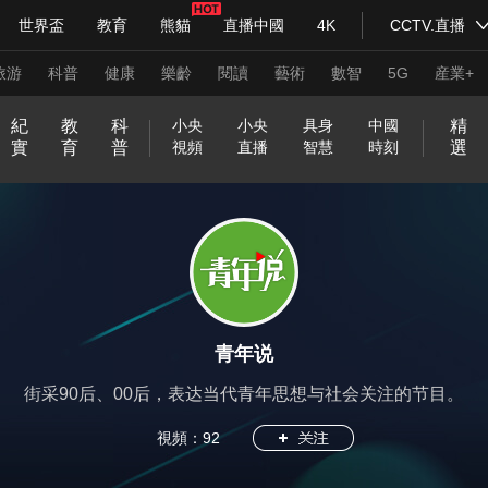
世界盃
教育
熊貓
直播中國
4K
CCTV.直播
式妙語
主持人
下載央視影音
熱解讀
天天學習
旅游
科普
健康
樂齡
閱讀
藝術
數智
5G
産業+
紀
教
科
精
小央
小央
具身
中國
實
育
普
選
視頻
直播
智慧
時刻
紀錄片網
國家大劇院
大型活動
和
印
威
中
國
開
在
不
我
前
央
神
關
小
現
小
源
以
方
生
行
青
一
前
嗨
正
走
C
一
萌
機
兩
人
青
新
美
抗
@
百
科技
法治
文娛
人物
公益
圖片
合
記
虎
國
貨
新
線
被
的
方
劇
奇
於
央
場
央
動
夢
圓
活
進
春
言
線
！
是
進
C
幀
歷
智
會
生
年
兵
好
戰
青
年
之
堂
神
山
炙
等
定
家
高
會
好
明
嗑
劇
中
為
普
向
2
大
不
好
讀
實
T
一
史
過
追
第
説
請
生
中
春
百
美
氣
習式妙語
河
造
義
鄉
能
央視快評
物
天
知
場
國
馬
法
上
央視網評
0
課
合
久
書
驗
V
中
光華銳評
人
追
二
入
鋒面
活
的
，
城
局
圖
夜
的
美
在
的
識
2
就
不
時
室
網
國
追
次
列
私
文
2
T
麗
哪
熱
3
普
見
絡
2
享
藝
0
頻道
VR/AR
4K專區
全景新聞
A
中
門
法
春
0
家
2
青年说
國
話
晚
2
3
請入列
人生第一次
人生第二次
題
4
街采90后、00后，表达当代青年思想与社会关注的节目。
年冬奧會
CBA
NBA
中超
國足
國際足球
網球
綜
視頻：
92
體育江湖
文化體育
冰雪道路
足球道路