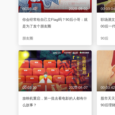
00:03:42
2020-09-02
00:03:04
你会经常给自己立Flag吗？90后小哥：就
职场酒文
是为了发个朋友圈
00后一
朋友圈
90后
00:03:30
2020-08-07
00:03:42
放映机重启，第一批去看电影的人都有什
股市天天
么故事？
90后理