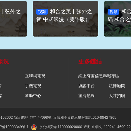
丨弦外之
和合之美丨弦外之
和合
音 中式浪漫（雙語版）
貓 和合之
概況
更多鏈結
互聯網電視
網上有害信息舉報專區
音
手機電視
辟謠平台
法律顧問
媒
幫助中心
望海熱線
人才招聘
02002 新出網證（京）字098號
違法和不良信息舉報電話:010-88427865
P備10003349號-1
京公網安備 11000002000018號
京網文〔2024〕4690-2