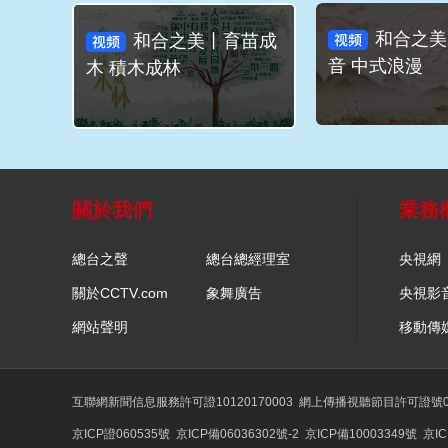
和合之美
和合之美丨育苗成
音 中式浪漫
木 積木成林
關於我們
業務
總台之聲
總台總經理室
央視網
關於CCTV.com
象舞廣告
央視影
網站聲明
移動傳
互聯網新聞信息服務許可證10120170003
網上傳播視聽節目許可證號01
京ICP證060535號
京ICP備06036302號-2
京ICP備10003349號
京IC