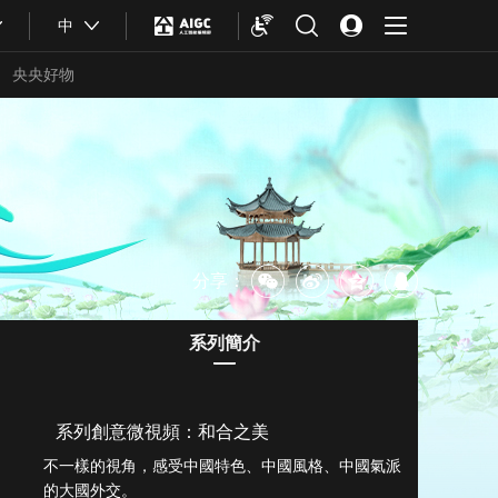
中
央央好物
分享：
系列簡介
系列創意微視頻：和合之美
合體育
亞冬會
不一樣的視角，感受中國特色、中國風格、中國氣派
的大國外交。