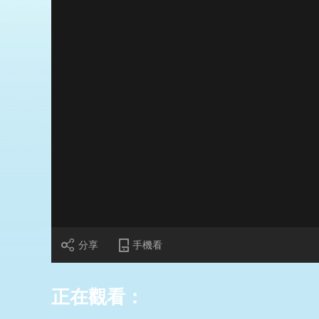
財經
教育
鄉村振興
生態環境
一帶一路
大國智造
大國展會
大國保險
雲頂對話
CCTV.節目官網
直播
節目單
欄目
片庫
分享
手機看
正在觀看：