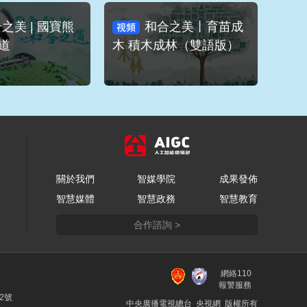
之美 | 國寶熊
和合之美丨育苗成
道
木 積木成林（雙語版）
關於我們
智媒學院
成果發佈
智慧媒體
智慧政務
智慧教育
合作諮詢 >
網絡110
報警服務
22號
中央廣播電視總台 央視網 版權所有