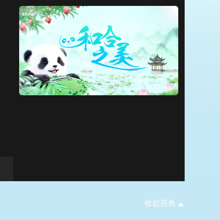
藝術
汽車
數智
5G
産業+
時尚
天氣
才藝
網展
央央好物
收起視角