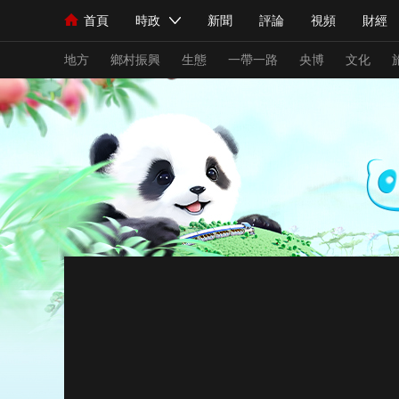
首頁
時政
新聞
評論
視頻
財經
人民領袖習近平
直播
海外頻道
片庫
iPanda
欄目大全
聯播+
English
中國領導人
節目單
Монгол
聽音
央視快評
微視頻
習
地方
鄉村振興
生態
一帶一路
央博
文化
總台春晚
網絡春晚
共産黨員網
秧紀錄
新聞
國內
國際
評論
經濟
軍事
人民領袖習近平
聯播+
熱解讀
天天學習
視頻
小央視頻
小央直播
直播中國
熊貓
現場
前線
比劃
快看
藍海中國
新兵
體育
直播
競猜
2026年世界盃
2026
VIP會員
CCTV奧林匹克頻道
生活體育大會