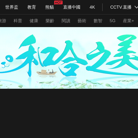
世界盃
教育
熊貓
直播中國
4K
CCTV.直播
式妙語
主持人
下載央視影音
熱解讀
天天學習
旅游
科普
健康
樂齡
閱讀
藝術
數智
5G
産業+
紀錄片網
國家大劇院
大型活動
科技
法治
文娛
人物
公益
圖片
習式妙語
央視快評
央視網評
光華銳評
鋒面
頻道
VR/AR
4K專區
全景新聞
請入列
人生第一次
人生第二次
年冬奧會
CBA
NBA
中超
國足
國際足球
網球
綜
體育江湖
文化體育
冰雪道路
足球道路