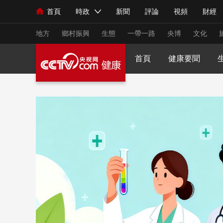
首頁
時政
新聞
評論
視頻
財經
人民領袖習近平
直播
海外頻道
片庫
iPanda
欄目大全
聯播+
English
中國領導人
節目單
Монгол
聽音
央視快評
微視頻
習
地方
鄉村振興
生態
一帶一路
央博
文化
首頁
健康要聞
總台春晚
網絡春晚
共産黨員網
秧紀錄
新聞
國內
國際
評論
經濟
軍事
人民領袖習近平
聯播+
熱解讀
天天學習
視頻
小央視頻
小央直播
直播中國
熊貓
現場
前線
比劃
快看
藍海中國
新兵
體育
直播
競猜
2026年世界盃
2026
VIP會員
CCTV奧林匹克頻道
生活體育大會