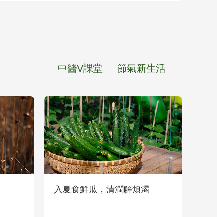
中醫V課堂
節氣新生活
入夏食鮮瓜，清潤解煩渴