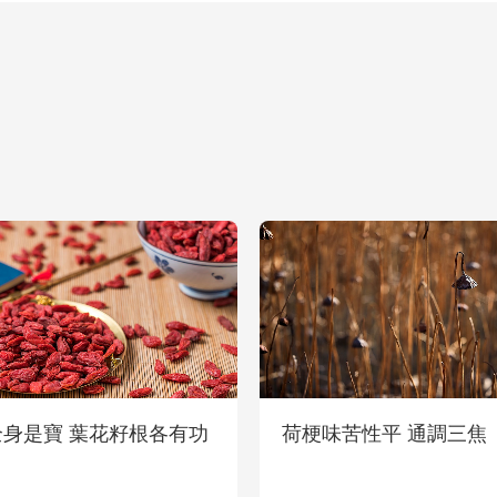
全身是寶 葉花籽根各有功
荷梗味苦性平 通調三焦