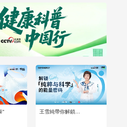
”
王雪純帶你解鎖
OXYENERGY氧氣能量的健
康密碼