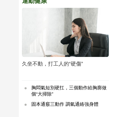
運動健康
久坐不動，打工人的“硬傷”
胸悶氣短別硬扛，三個動作給胸廓做
個“大掃除”
固本通竅三動作 調氣通絡強身體