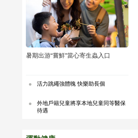
暑期出游“嘗鮮”當心寄生蟲入口
活力跳繩強體魄 快樂助長個
外地戶籍兒童將享本地兒童同等醫保
待遇