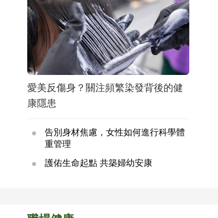
愛美反傷身？關注頻繁染發背後的健
康隱患
告別身材焦慮，女性如何進行科學體
重管理
護佑生命起點 共築婦幼安康