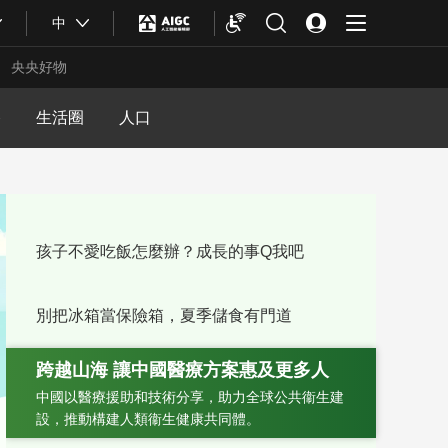
中
央央好物
路
生活圈
人口
孩子不愛吃飯怎麼辦？成長的事Q我吧
別把冰箱當保險箱，夏季儲食有門道
跨越山海 讓中國醫療方案惠及更多人
合體育
亞冬會
關於化粧品註冊備案有關事項的公告