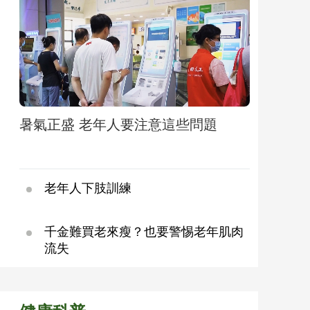
暑氣正盛 老年人要注意這些問題
老年人下肢訓練
千金難買老來瘦？也要警惕老年肌肉
流失