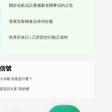
國家藥監局優化化粧品註冊備案管理，減免動物試
藝術
汽車
數智
5G
産業+
驗、簡化資料要求，促進産業高質量發展。
時尚
天氣
才藝
網展
央央好物
發展全穀物食品有何好處
世界肝炎日 | 乙肝防控行動正當時
信號
小水皰 到底是什麼？
是説話太多“惹的禍”