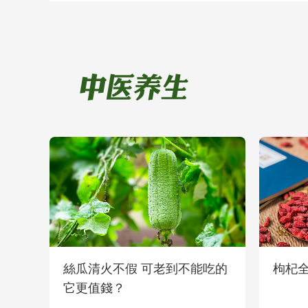
絲瓜清火不假 可老到不能吃的
枸杞
它更值錢？