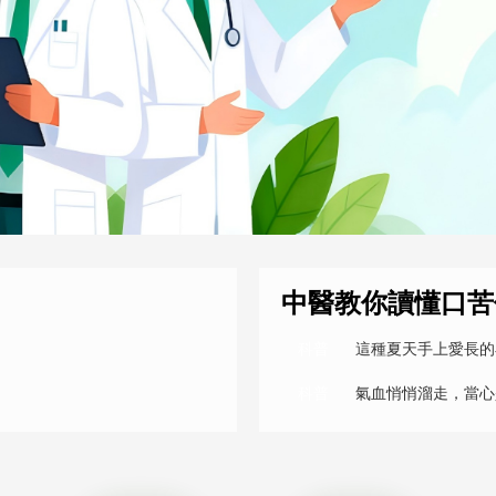
央博
非遺
文化
旅游
科普
健康
樂齡
閱讀
雲起
超級工廠
智敬中國
全民健康
顏選攻略
海洋
收視榜
總台企業白名單
中醫教你讀懂口苦
科普
這種夏天手上愛長的
科普
氣血悄悄溜走，當心