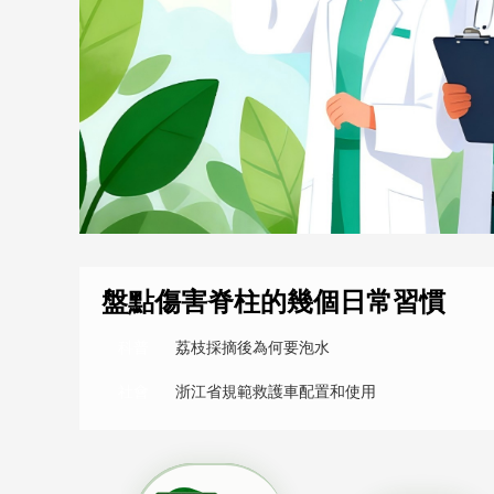
財經
教育
鄉村振興
生態環境
一帶一路
大國智造
大國展會
大國保險
雲頂對話
CCTV.節目官網
直播
節目單
欄目
片庫
盤點傷害脊柱的幾個日常習慣
科普
荔枝採摘後為何要泡水
社會
浙江省規範救護車配置和使用