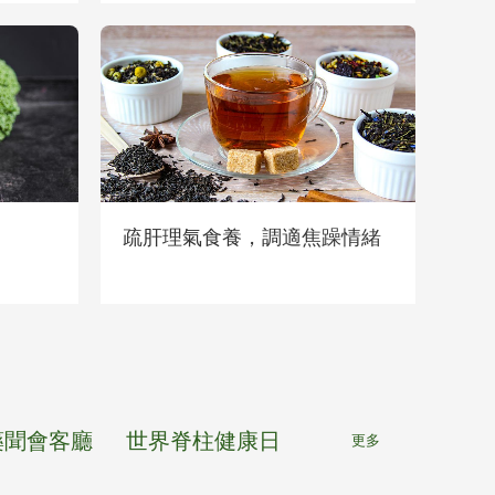
疏肝理氣食養，調適焦躁情緒
藥聞會客廳
世界脊柱健康日
更多