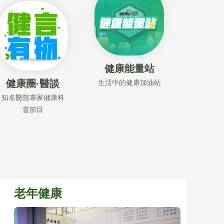
健康能量站
在線
健康圈·醫談
生活中的健康加油站
12小時
知名醫院專家健康科
普節目
老年健康