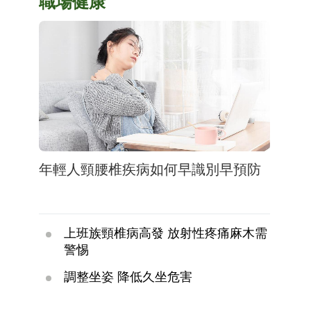
職場健康
年輕人頸腰椎疾病如何早識別早預防
上班族頸椎病高發 放射性疼痛麻木需
警惕
調整坐姿 降低久坐危害