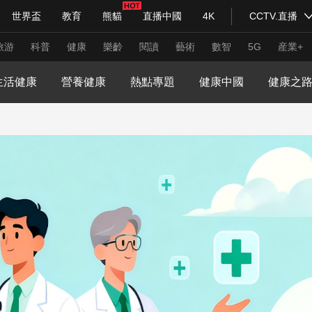
世界盃
教育
熊貓
直播中國
4K
CCTV.直播
式妙語
主持人
下載央視影音
熱解讀
天天學習
旅游
科普
健康
樂齡
閱讀
藝術
數智
5G
産業+
生活健康
營養健康
熱點專題
健康中國
健康之
紀錄片網
國家大劇院
大型活動
科技
法治
文娛
人物
公益
圖片
習式妙語
央視快評
央視網評
光華銳評
鋒面
頻道
VR/AR
4K專區
全景新聞
請入列
人生第一次
人生第二次
年冬奧會
CBA
NBA
中超
國足
國際足球
網球
綜
體育江湖
文化體育
冰雪道路
足球道路