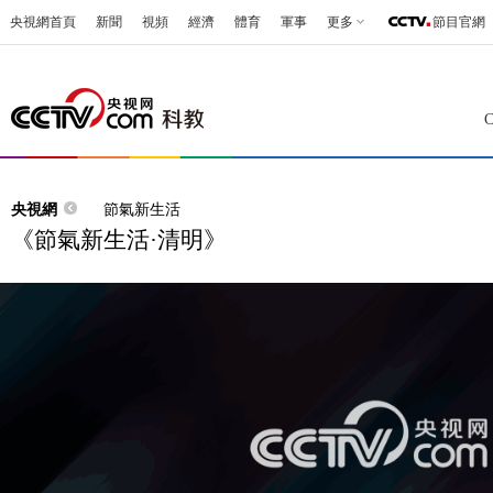
央視網首頁
新聞
視頻
經濟
體育
軍事
更多
節目官網
央視網
節氣新生活
《節氣新生活·清明》