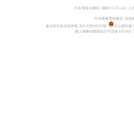
中央電視台網站
|
關於CCTV.com
|
人
中央廣播電視總台 央視
違法和不良信息舉報
京ICP證060535號
京公網安備 11
網上傳播視聽節目許可證號 0102002