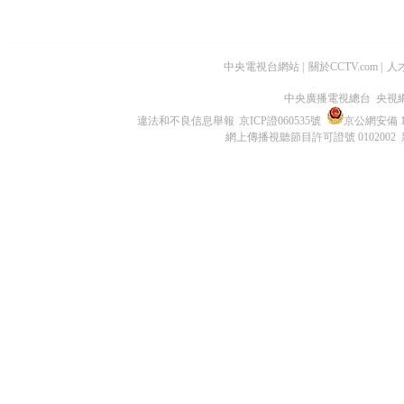
中央電視台網站
|
關於CCTV.com
|
人
中央廣播電視總台 央視
違法和不良信息舉報
京ICP證060535號
京公網安備 11
網上傳播視聽節目許可證號 0102002