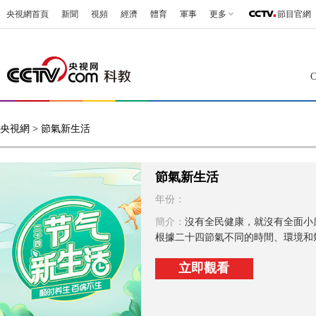
央視網首頁
新聞
視頻
經濟
體育
軍事
更多
節目官網
央視網
> 節氣新生活
節氣新生活
年份：
簡介：
沒有全民健康，就沒有全面小
根據二十四節氣不同的時間、環境和氣
立即觀看