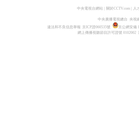
中央電視台網站
|
關於CCTV.com
|
人
中央廣播電視總台 央視
違法和不良信息舉報
京ICP證060535號
京公網安備 11
網上傳播視聽節目許可證號 0102002