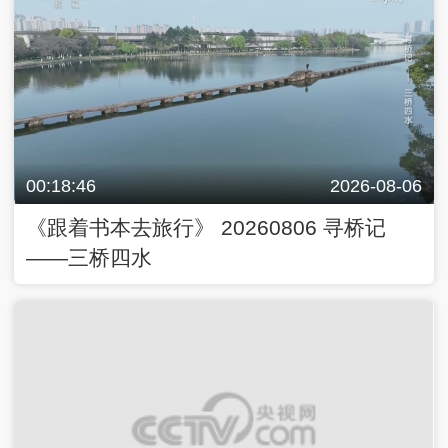
00:18:46
2026-08-06
《跟着书本去旅行》 20260806 寻桥记
——三桥四水