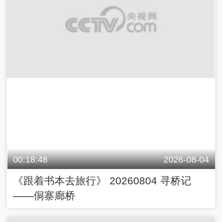
00:18:48
2026-08-04
《跟着书本去旅行》 20260804 寻桥记
——侗寨廊桥