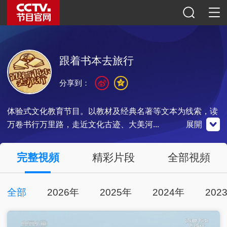
跟着书本去旅行
分享到：
体验式文化教育节目。以教材及经典名著等文本为线索，读
万卷书行万里路，走近文化古迹、大美河...
展開
央視影音
完整視頻
精彩片段
全部視頻
全部
2026年
2025年
2024年
202
點擊下載