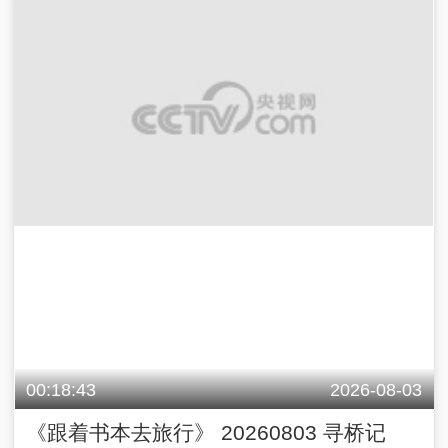
00:18:43
2026-08-03
《跟着书本去旅行》 20260803 寻桥记