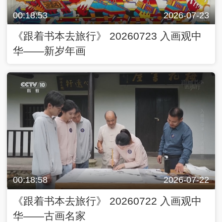
00:18:53
2026-07-23
《跟着书本去旅行》 20260723 入画观中
华——新岁年画
00:18:58
2026-07-22
《跟着书本去旅行》 20260722 入画观中
华——古画名家