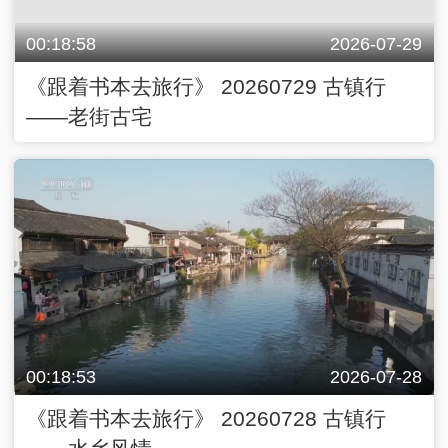
00:18:58
2026-07-29
《跟着书本去旅行》 20260729 古镇行
——老街古宅
00:18:53
2026-07-28
《跟着书本去旅行》 20260728 古镇行