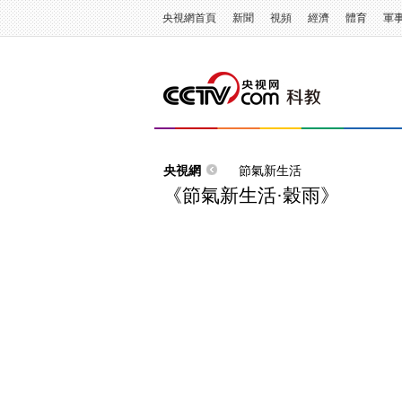
央視網首頁
新聞
視頻
經濟
體育
軍
央視網
節氣新生活
《節氣新生活·穀雨》