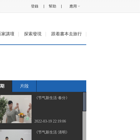
登錄
幫助
應用
百家講壇
探索發現
跟着書本去旅行
期
片段
《节气新生活·春分》
2022-03-19 22:19:06
《节气新生活·清明》