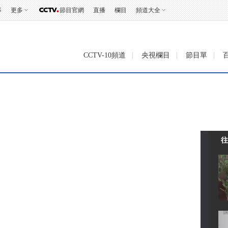
事
更多
節目官網
直播
欄目
頻道大全
CCTV-10頻道
央視欄目
節目單
往