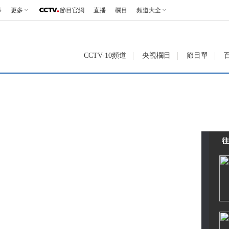
事
更多
節目官網
直播
欄目
頻道大全
CCTV-10頻道
央視欄目
節目單
往