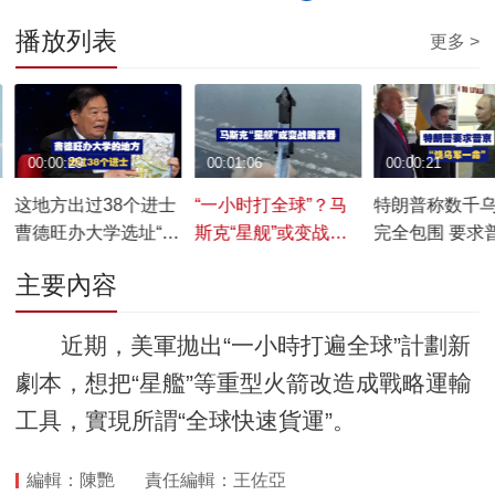
播放列表
更多 >
00:00:29
00:01:06
00:00:21
这地方出过38个进士
“一小时打全球”？马
特朗普称数千
曹德旺办大学选址“风
斯克“星舰”或变战略
完全包围 要求
水宝地”
武器
京“饶他们一命”
主要內容
近期，美軍拋出“一小時打遍全球”計劃新
劇本，想把“星艦”等重型火箭改造成戰略運輸
工具，實現所謂“全球快速貨運”。
編輯：陳艷
責任編輯：王佐亞