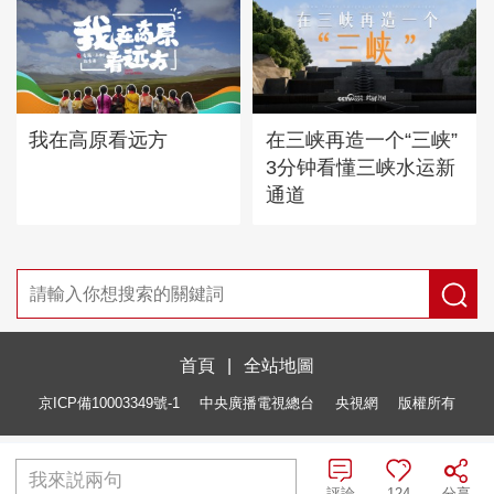
我在高原看远方
在三峡再造一个“三峡”
3分钟看懂三峡水运新
通道
首頁
|
全站地圖
京ICP備10003349號-1
中央廣播電視總台
央視網
版權所有
我來説兩句