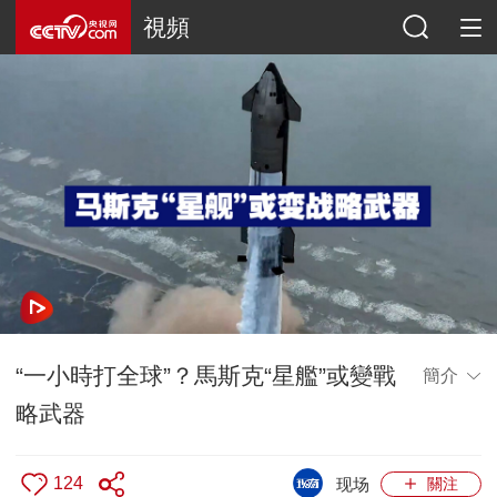
視頻
“一小時打全球”？馬斯克“星艦”或變戰
簡介
略武器
124
现场
關注