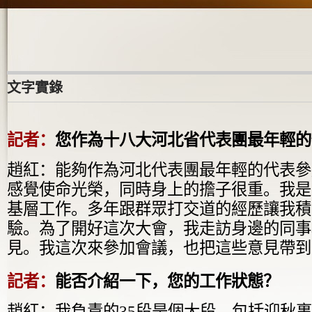
文字實錄
記者：
您作為十八大河北省代表團最年輕的
趙紅：能夠作為河北代表團最年輕的代表參
感覺使命光榮，同時身上的擔子很重。我是
基層工作。多年跟群眾打交道的經歷讓我積
驗。為了開好這次大會，我走訪身邊的同事
見。我這次來參加會議，也把這些意見帶到
記者：
能否介紹一下，您的工作狀態？
趙紅：我負責的35段是個大段，包括迎秋