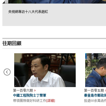
央視網專訪十八大代表趙紅
往期回顧
第一百零六期
第一百零五期
中國工程院院士丁榮軍
秦皇島市郵政
服務
帶領團隊做好科研工作
[
詳細
]
投遞60余萬函