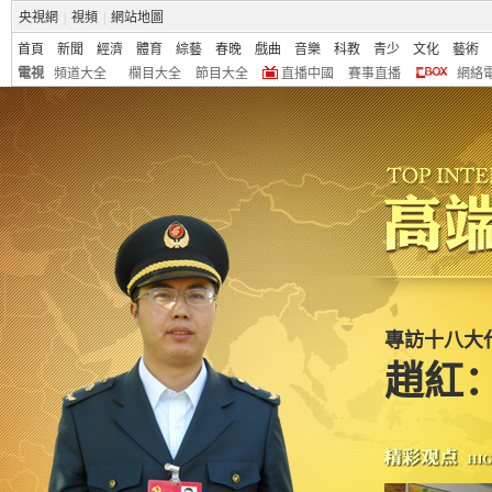
央視網
|
視頻
|
網站地圖
首頁
新聞
經濟
體育
綜藝
春晚
戲曲
音樂
科教
青少
文化
藝術
電視
頻道大全
欄目大全
節目大全
直播中國
賽事直播
網絡
專訪十八大
趙紅