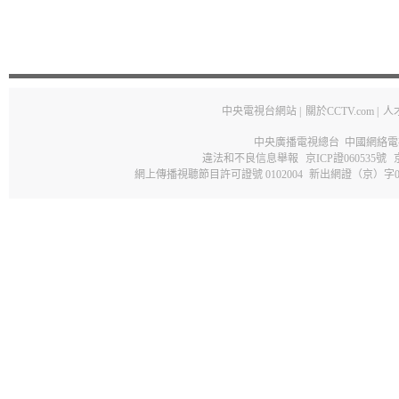
中央電視台網站
|
關於CCTV.com
|
人
中央廣播電視總台 中國網絡電
違法和不良信息舉報
京ICP證060535號
網上傳播視聽節目許可證號 0102004
新出網證（京）字0