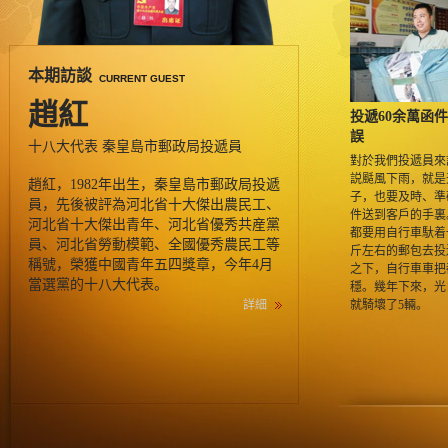
本期訪談
CURRENT GUEST
趙紅
投遞60余萬函
誤
十八大代表 秦皇島市郵政局投遞員
對於我們投遞員來
説颳風下雨，就是
趙紅，1982年出生，秦皇島市郵政局投遞
子，也要及時、準
員，先後被評為河北省十大傑出農民工、
件送到客戶的手裏
河北省十大傑出青年、河北省優秀共産黨
都要用自行車馱着
員、河北省勞動模範、全國優秀農民工等
斤左右的郵包去投
稱號，榮獲中國青年五四獎章，今年4月
之下，自行車車把
當選黨的十八大代表。
穩。幾年下來，光
詳細
就騎壞了5輛。