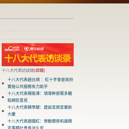
十八大代表訪談錄
[
詳細
]
十八大代表趙白鴿 ：紅十字會是政府
實施公共服務有力助手
十八大代表楊衛澤：領導幹部需多聽
取網民意見
十八大代表韓學鍵：建設宜居宜業新
大慶
十八大代表趙國紅：勞動關係和諧穩
定事關社會長治久安