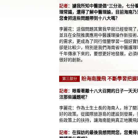
記者：
據我所知中醫提倡“三分治，七分
理常識，還得了解中醫理論，目前海南乃
您會把這些問題帶到十八大嗎？
李麗花：這個問題其實我早就已經發現了
並且在全院推廣應用中醫護理操作新技術
的需求，更成為了同行借鑒學習一個好實
卻是比較少，特別是我們海南省中醫護理
千年傳承下來的，要想更好地發展，必須
很好的創新。
盼海南騰飛 不斷學習把握
第三部分
記者：
眼看著離十八大召開的日子一天天
注那些議題呢？
李麗花：作為土生土長的海南人，除了關
好的政策。從國際旅游島的建設到發展，
些政策上的扶持，讓海南能夠真正地騰飛
記者：
在採訪的最後我想問問您，您覺得