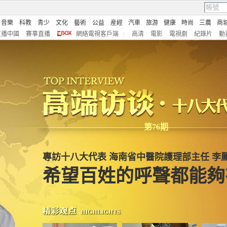
音樂
科教
青少
文化
藝術
公益
産經
汽車
旅游
健康
時尚
三農
商
直播中國
賽事直播
網絡電視客戶端
|
高清
電影
電視劇
紀錄片
動
第76期
專訪十八大代表 海南省中醫院護理部主任 李
希望百姓的呼聲都能夠