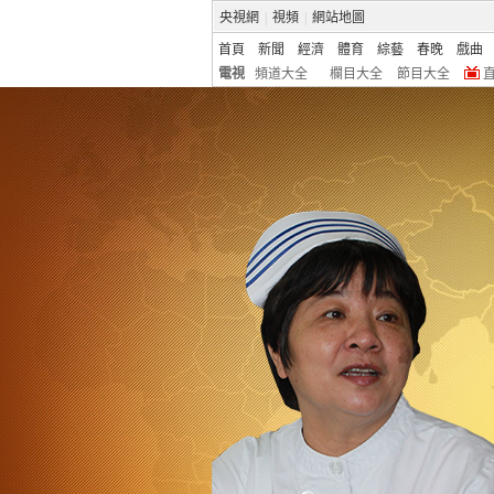
央視網
|
視頻
|
網站地圖
首頁
新聞
經濟
體育
綜藝
春晚
戲曲
電視
頻道大全
欄目大全
節目大全