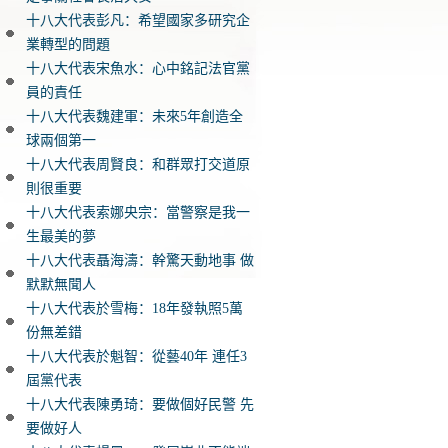
十八大代表彭凡：希望國家多研究企
業轉型的問題
十八大代表宋魚水：心中銘記法官黨
員的責任
十八大代表魏建軍：未來5年創造全
球兩個第一
十八大代表周賢良：和群眾打交道原
則很重要
十八大代表索娜央宗：當警察是我一
生最美的夢
十八大代表聶海濤：幹驚天動地事 做
默默無聞人
十八大代表於雪梅：18年發執照5萬
份無差錯
十八大代表於魁智：從藝40年 連任3
屆黨代表
十八大代表陳勇琦：要做個好民警 先
要做好人