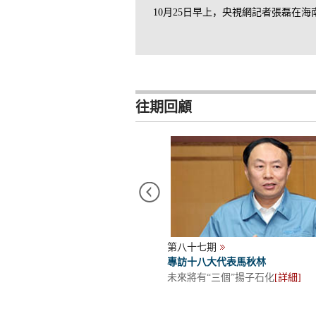
10月25日早上，央視網記者張磊在
往期回顧
第八十七期
協主席邢元敏
專訪十八大代表馬秋林
繞中心 服務大局 圍繞民心 服務
未來將有“三個”揚子石化
[
詳細
]
]