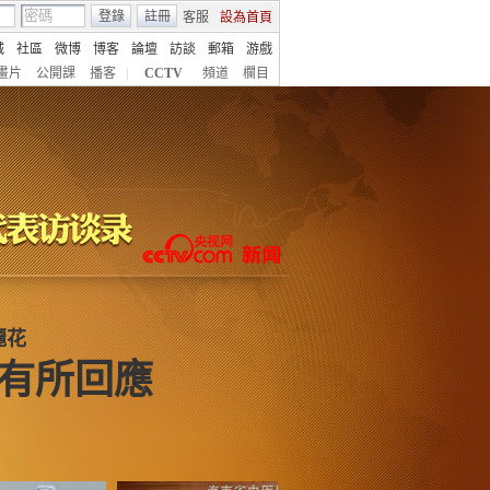
登錄
註冊
客服
設為首頁
城
社區
微博
博客
論壇
訪談
郵箱
游戲
畫片
公開課
播客
|
CCTV
頻道
欄目
麗花
有所回應