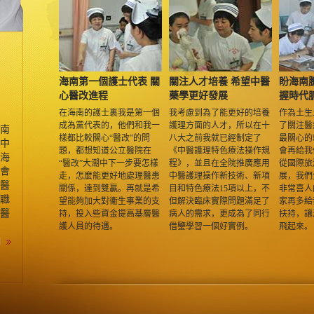
海南第一個護士代表 關
關注人才培養 希望中醫
盼海南
心醫改進程
藥學更好發展
握時代
在海南的護士裏我是第一個
我考慮到為了能更好的培養
作為土生
成為黨代表的，他們和我一
護理方面的人才，所以在十
了關注醫
南
樣都比較關心“醫改”的問
八大之前我就已經制定了
最關心的
中
題，都想知道公立醫院在
《中醫護理特色療法操作規
會再給我
海
“醫改”大潮中下一步要怎樣
程》，並且在全院推廣應用
從國際旅
會
走，怎麼能更好地處理醫患
中醫護理操作新技術、新項
展，我們
醫
關係，達到雙贏。再就是希
目和特色療法15項以上，不
非常喜人
職
望能夠加大對衞生事業的支
但解決臨床實際問題滿足了
家再多給
中醫
持，投入些資金提高基層醫
病人的需求，更成為了同行
扶持，讓
護人員的待遇。
借鑒學習一個好實例。
飛起來。
細