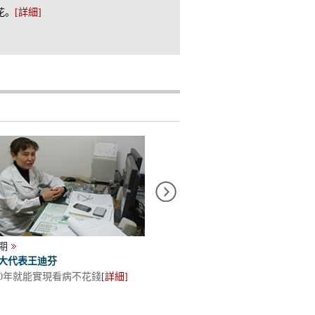
花。
[
詳細
]
期
第八十四期
大代表王迪芬
專訪十八大代表武荷香
10年就能實現看病不花錢
[
詳細
]
幸福就是要對得起自己的良心
[
詳