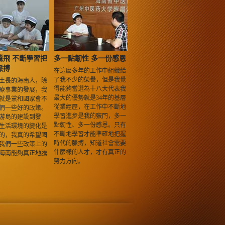
騰飛 不斷學習把
多一點韌性 多一份感恩
脈搏
在這麼多年的工作中組織給
了我不少的榮譽，但是我覺
土長的海南人，除
得能夠當選為十八大代表我
療事業的發展，我
最大的優勢就是34年的基層
就是黨和國家會不
從業經歷，在工作中不斷地
們一些好的政策。
學習進步是我的竅門，多一
游島的建設到發
點韌性、多一份感恩。只有
生活環境的變化是
不斷地學習才能準確地把握
的，我真的希望國
時代的脈搏，知道社會需要
我們一些政策上的
什麼樣的人才，才有真正的
海南能夠真正地騰
努力方向。