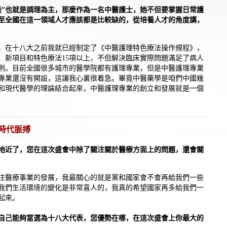
養”也就是調理為主，那麼作為一名中醫護士，她不但要掌握日常護
至全國在這一領域人才應該都是比較缺的，從培養人才的角度講，
，在十八大之前我就已經制定了《中醫護理特色療法操作規程》，
、新項目和特色療法15項以上，不但解決臨床實際問題滿足了病人
例。目前全國很多城市的醫學院都有護理專業，但是中醫護理專業
專業還沒有開設，這讓我心裏很着急。畢竟中醫藥學是咱們中國幾
和現代醫學的理論結合起來，中醫護理專業的創立和發展就是一個
時代脈搏
地近了，您在這次盛會中除了關注關於醫療方面上的問題，還會關
注醫療事業的發展，我最關心的就是黨和國家會不會再給我們一些
我們生活環境的變化是非常喜人的，我真的希望國家再多給我們一
起來。
自己能夠當選為十八大代表，您優勢在哪，在這次盛會上你最大的