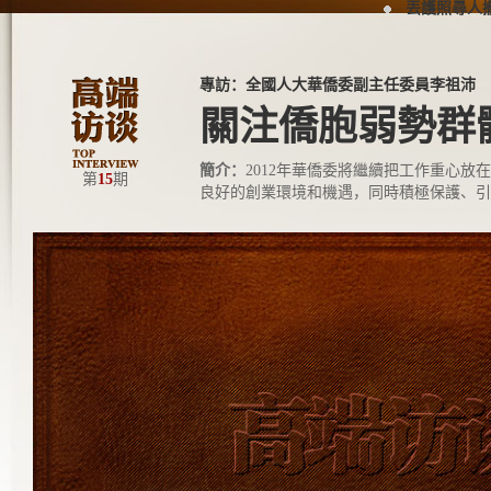
丟護照尋人
專訪：全國人大華僑委副主任委員李祖沛
關注僑胞弱勢群
簡介：
2012年華僑委將繼續把工作重心
第
15
期
良好的創業環境和機遇，同時積極保護、引