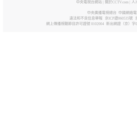
中央電視台網站
|
關於CCTV.com
|
人
中央廣播電視總台 中國網絡電
違法和不良信息舉報
京ICP證060535號
網上傳播視聽節目許可證號 0102004
新出網證（京）字0