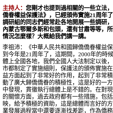
主持人：
您剛才也提到過相關的一些立法，
僑眷權益保護法》，已經頒佈實施21周年
調研組的同志們經常赴各地開展一些調研，
內蒙古鄂爾多斯和包頭，還有甘肅等等，所
情況怎麼樣？大概給我們講一講。
李祖沛：
《中華人民共和國歸僑僑眷權益保
到今年是21周年了，這期間，2000年的
體上全國各地，我們全國人大法制定以後，
市都制定了實施細則，保護法的頒佈實施在
益方面起到了非常好的作用，起到了非常積
動了廣大歸僑僑眷的積極性，這是好的一方
中發現，貫徹執行總體上是不錯的。在對現
的關懷方面，過去政府都有一些措施，包括
映，給予積極的資助，這是總體而言好的方
業發展過程當中還要逐漸找差距，作為僑務