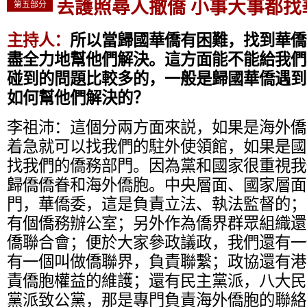
丟護照尋人撤僑 小事大事都找
第五部分
主持人：
所以當歸國華僑有困難，找到華僑
盡全力地幫他們解決。這方面能不能給我們
碰到的問題比較多的，一般是歸國華僑遇到
如何幫他們解決的？
李祖沛：
這個分兩方面來説，如果是海外僑
着急就可以找我們的駐外使領館，如果是國
找我們的僑務部門。因為黨和國家很重視我
歸僑僑眷和海外僑胞。中央層面、國家層面
門，華僑委，這是負責立法、執法監督的；
有個僑務辦公室；另外作為僑界群眾組織還
僑聯合會；便於大家參政議政，我們還有一
有一個叫做僑聯界，負責聯繫；政協還有港
責僑胞權益的維護；還有民主黨派，八大民
黨派致公黨，那是專門負責海外僑胞的聯絡