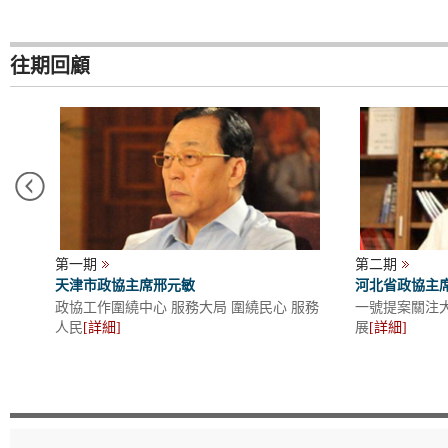
往期回顧
第一期
第二期
天津市政協主席邢元敏
河北省政協主
]
政協工作圍繞中心 服務大局 圍繞民心 服務
一號提案關注
人民
[
詳細
]
展
[
詳細
]