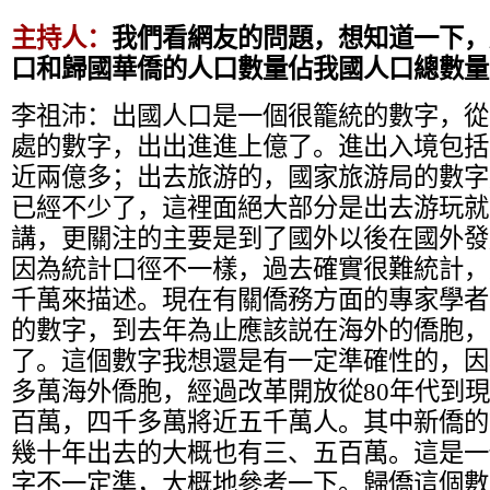
主持人：
我們看網友的問題，想知道一下，
口和歸國華僑的人口數量佔我國人口總數量
李祖沛：
出國人口是一個很籠統的數字，從
處的數字，出出進進上億了。進出入境包括
近兩億多；出去旅游的，國家旅游局的數字
已經不少了，這裡面絕大部分是出去游玩就
講，更關注的主要是到了國外以後在國外發
因為統計口徑不一樣，過去確實很難統計，
千萬來描述。現在有關僑務方面的專家學者
的數字，到去年為止應該説在海外的僑胞，
了。這個數字我想還是有一定準確性的，因
多萬海外僑胞，經過改革開放從80年代到現
百萬，四千多萬將近五千萬人。其中新僑的
幾十年出去的大概也有三、五百萬。這是一
字不一定準，大概地參考一下。歸僑這個數