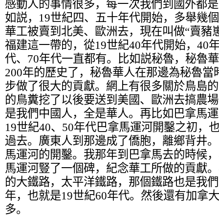
感動人的事情很多，每一次我們到國外都是
如説，19世紀四、五十年代開始，多舉幾
華工被賣到北美、歐洲去，現在叫做“賣豬
福建這一帶的，從19世紀40年代開始，40年
代、70年代一直都有。比如説秘魯，秘魯華
200年的歷史了，秘魯華人在那邊為秘魯當
步做了很大的貢獻。網上有很多關於鳥島的
的鳥糞挖了以後要送到美國、歐洲去搞農場
是我們中國人，全是華人。再比如巴拿馬運
19世紀40、50年代巴拿馬運河開鑿之初
過去。廣東人到那邊成了僑胞，離鄉背井。
馬運河的開鑿。我那年到巴拿馬去的時候，
馬運河豎了一個碑，紀念華工所做的貢獻。
的大鐵路，太平洋鐵路，那個鐵路也是我們
年，也就是19世紀60年代。然後還有加拿
多。