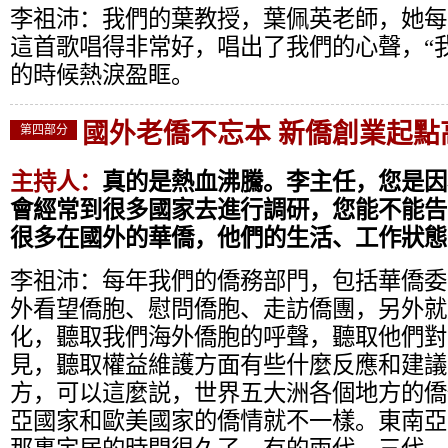
李祖沛：
我們的葉教授，葉佩英老師，她每
這首歌唱得非常好，唱出了我們的心聲，“
的時候熱淚盈眶。
國外老僑不忘本 新僑創業起點
第四部分
主持人：
真的是熱血沸騰。李主任，您是因
會經常到很多國家去進行調研，您能不能告
很多在國外的華僑，他們的生活、工作狀態
李祖沛：
每年我們的僑務部門，包括華僑委
外看望僑胞、慰問僑胞、走訪僑團，另外就
化，聽取我們海外僑胞的呼聲，聽取他們對
見，聽取權益維護方面有些什麼反應和建議
方，可以這麼説，世界五大洲各個地方的僑
亞國家和歐美國家的僑情就不一樣。東南亞