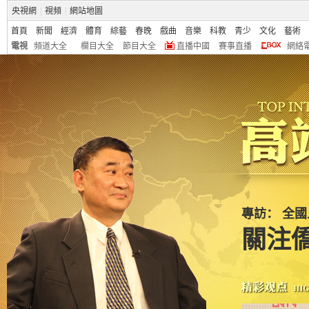
央視網
|
視頻
|
網站地圖
首頁
新聞
經濟
體育
綜藝
春晚
戲曲
音樂
科教
青少
文化
藝術
電視
頻道大全
欄目大全
節目大全
直播中國
賽事直播
網絡
專訪： 全
關注