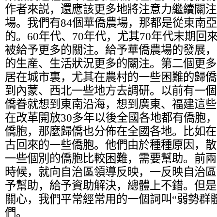
作者來説，還應該更多地將注意力繼續關注
場。我們有84個華僑農場，那都是從東南
的。60年代、70年代，尤其70年代末期
被給予更多的關注。給予華僑農場的發展，
的生産、生活狀況更多的關注。第二個更多
居在城市裏，尤其在農村的一些困難的歸僑
到內蒙、西北一些地方去調研。以前有一個
僑眷就想到東南沿海，想到廣東、福建這些
在改革開放30多年以後全國各地都有僑胞
僑胞，那麼歸僑也分佈在全國各地。比如在
古回來的一些僑胞。他們由於種種原因，散
一些個別的僑胞比較困難，需要幫助。前兩
時候，就向自治區領導反映，一反映自治區
予幫助，給予資助解決，總體上不錯。但是
關心，我們平常經常用的一個詞叫“弱勢群
們。