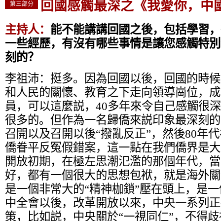
回國感觸最深之《我愛你，中
第三部分
主持人：
能不能講講回國之後，包括學習，
一些經歷，有沒有哪些事情是讓您感觸特別
刻的？
李祖沛：
挺多。因為回國以後，回國的時候
和人民的關懷、教育之下走向領導崗位，成
員，可以這麼説，40多年來令自己感觸很
很多的。但作為一名歸僑來説印象最深刻的
召開以及召開以後“撥亂反正”，然後80年
僑眷平反冤假錯案，這一點在我們僑界是大
開放初期，在極左思潮氾濫的那個年代，當
好，都有一個很大的思想包袱，就是海外關
是一個非常大的“精神枷鎖”壓在頭上，是
中全會以後，改革開放以來，中央一系列正
策，比如説，中央關於“一視同仁”，不得