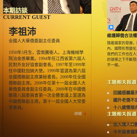
本期訪談
CURRENT GUEST
李祖沛
維護歸僑合法權
全國人大華僑委副主任委員
隨着國家的發展，
內、國際形勢變化
1950年3月生，雲南騰衝人。上海機械學
我們的工作也在人
院冶金係畢業。1994年任江西省第六屆人
的領導之下不斷發
民對外友好協會副會長。1997年至1999年
不一樣。
任中國駐加納大使。1999年當選為第六屆
全國僑聯副主席兼秘書長。2008年任全國
僑聯副主席。2008年任第十一屆全國人大
華僑委員會副主任委員。2009年在中國僑
回國感觸最
聯第八屆委員會第一次全體會議上當選為
國外老僑不
中國僑聯副主席。第十一屆全國人大常委
會委員。
十八歲懷揣
詳細
出入境人口
今年兩會議