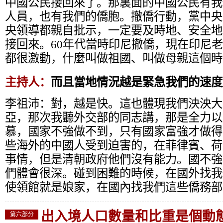
中國公民接回來了。那裏面的中國公民有我
人員，也有我們的僑胞。撤僑行動，黨中央
央領導都親自批示，一定要及時地、安全地
接回來。60年代當時印尼撤僑，現在印尼
都很激動，什麼叫做祖國、叫做母親這個時
主持人：
而且當地情況越是緊急我們的速度
李祖沛：
對，越是快。這也體現我們泱泱大
亞，那次我聽外交部的同志講，那是全力以
慕，國家不強做不到，只有國家富強才做得
些海外的中國人受到迫害的，在菲律賓、荷
事情，但是清朝政府他們沒有能力。國不強
們體會很深。碰到困難的時候，在國外找我
使領館就是娘家，在國內找我們這些僑務部
出入境人口數量和比重是個動
第六部分