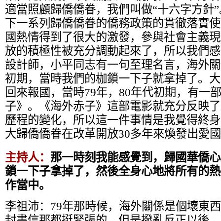
適當照顧歸僑僑眷，我們叫做“十六字方針”
下一系列歸僑僑眷的僑務政策的貫徹落實使
國熱情得到了很大的激發，參與社會主義現
放的積極性被充分調動起來了，所以我們感
設計師，小平同志有一句至理名言，海外關
初期，當時我們的枷鎖一下子就拿掉了。大
回來報國，當時79年，80年代初期，有一
子》。《海外赤子》這部電影就充分反映了
歷程的變化，所以這一件事情是我覺得終身
大歸僑僑眷在改革開放30多年來煥發出愛
主持人：
那一時刻我能感覺到，歸國華僑心
鎖一下子拿掉了，然後全身心地將所有的熱
作當中。
李祖沛：
79年那時候，海外關係是個壞東
封書信那都挺緊張的。但是撥亂反正以後，