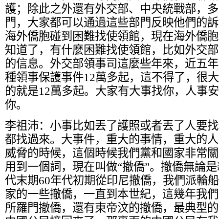
護；除此之外還有外交部、中央統戰部，多
門，大家都可以通過這些部門反映他們的訴
海外僑胞碰到困難找使領館，現在海外僑胞
知道了，有什麼困難找使領館，比如外交部
的信息。外交部領事司這麼些年來，近五年
種領事保護事件12萬多起，這不得了，很
的就是12萬多起。大家有大事找你，人事
你。
李祖沛：
小事比如丟了護照或者丟了人要找
都找過來。大事件，重大的事情，重大的人
威脅的時候，這個時候我們黨和國家非常關
用到一個詞，現在叫做“撤僑”。撤僑無論是
代末期60年代初期從印尼撤僑，我們派輪
家的一些撤僑，一直到本世紀，這幾年我們印
所羅門撤僑，還有東帝汶的撤僑，最典型的