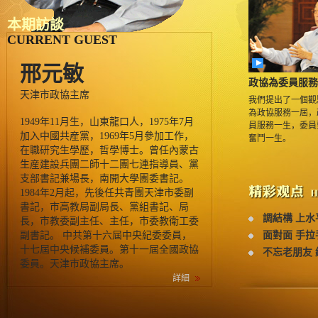
本期訪談
CURRENT GUEST
邢元敏
政協為委員服務
天津市政協主席
我們提出了一個觀
為政協服務一屆，
1949年11月生，山東龍口人，1975年7月
員服務一生，委員
加入中國共産黨，1969年5月參加工作，
奮鬥一生。
在職研究生學歷，哲學博士。曾任內蒙古
生産建設兵團二師十二團七連指導員、黨
支部書記兼場長，南開大學團委書記。
1984年2月起，先後任共青團天津市委副
書記，市高教局副局長、黨組書記、局
調結構 上水
長，市教委副主任、主任，市委教衛工委
副書記。 中共第十六屆中央紀委委員，
面對面 手拉
十七屆中央候補委員。第十一屆全國政協
不忘老朋友 
委員。天津市政協主席。
詳細