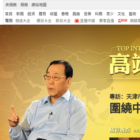
央視網
|
視頻
|
網站地圖
首頁
新聞
經濟
體育
綜藝
春晚
戲曲
音樂
科教
青少
文化
藝術
電視
頻道大全
欄目大全
節目大全
直播中國
賽事直播
網絡
專訪：天津
圍繞中