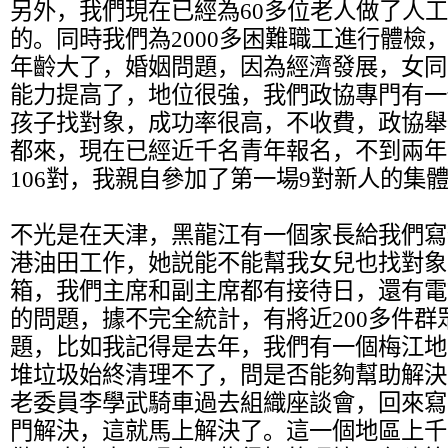
另外，我們現在已經為60多位老人做了人
的。同時我們為2000多困難職工進行體檢
年齡大了，婚姻問題，因為經濟發展，女同
能力提高了，地位很強，我們政協專門有一
孩子找對象，成功率很高，不收費，政協舉
都來，現在已經近千名青年報名，不到兩年
106對，我親自參加了第一場9對新人的集
不光是在天津，黑龍江有一個家長給我們寫
港油田工作，她説能不能幫我女兒也找對象
箱，我們主席和副主席都有接待日，還有電
的問題，據不完全統計，有將近200多件群
題，比如我記得是去年，我們有一個梅江地
堆垃圾始終清理不了，問是否能夠幫助解決
老委員李學武騎車過去組織座談會，回來寫
門解決，這就馬上解決了。這一個地區上千