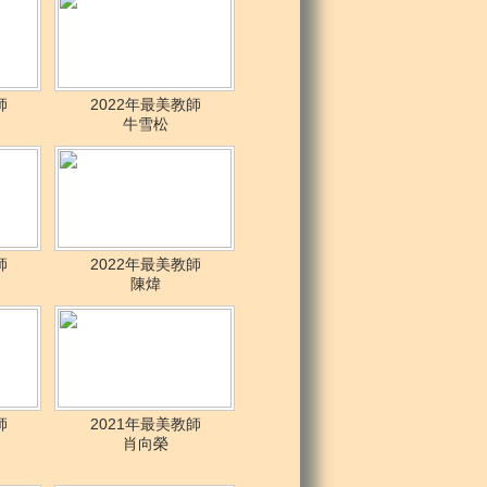
師
2022年最美教師
牛雪松
師
2022年最美教師
陳煒
師
2021年最美教師
肖向榮