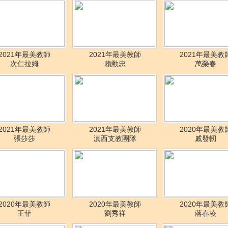
2021年最美教師
2021年最美教師
2021年最美教
次仁拉姆
賴勳忠
萬榮春
2021年最美教師
2021年最美教師
2020年最美教
張莎莎
滇西支教團隊
戚發軔
2020年最美教師
2020年最美教師
2020年最美教
王菲
劉秀祥
蔣春凌