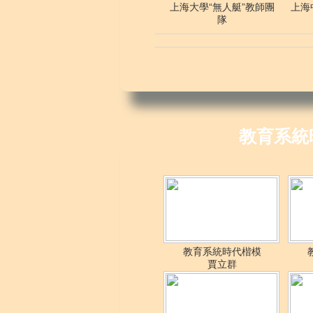
上海大學“無人艇”教師團
上海
隊
教育系統
教育系統時代楷模
賈立群