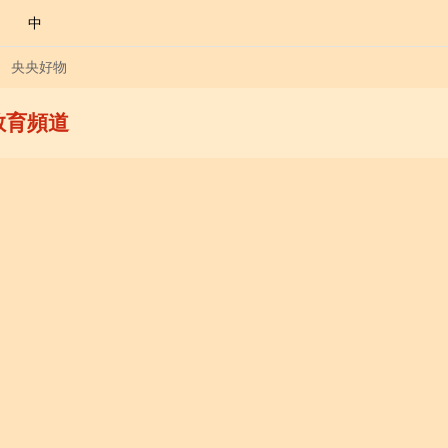
中
央央好物
教育頻道
合體育
亞冬會