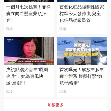
一個月七次挑釁！菲律
首個化粧品強制性國家
賓在向着懸崖蒙頭狂
標準今天發佈 對兒童
奔！
化粧品從嚴監管
現場
現場
央視點讚火箭軍“礪劍
首次曝光！解放軍多軍
尖兵”：她為東風快
種全體系 模擬打擊“敵
遞“磨劍”！
航母編隊”
現場
現場
加載更多