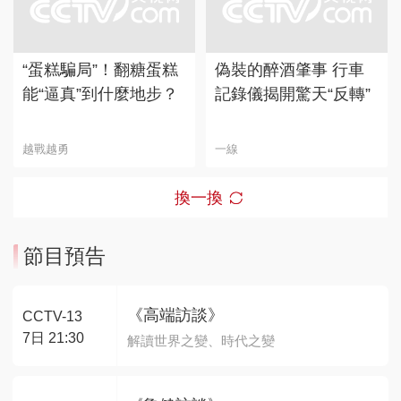
“蛋糕騙局”！翻糖蛋糕
偽裝的醉酒肇事 行車
能“逼真”到什麼地步？
記錄儀揭開驚天“反轉”
越戰越勇
一線
換一換
節目預告
《高端訪談》
CCTV-13
7日 21:30
解讀世界之變、時代之變