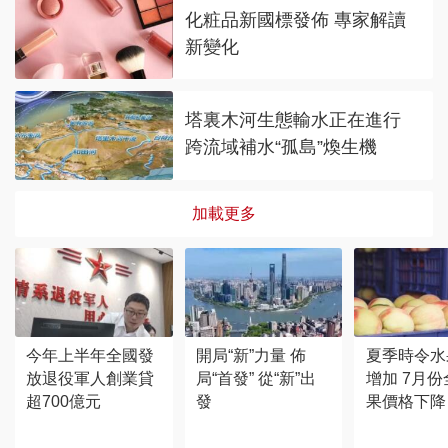
化粧品新國標發佈 專家解讀
新變化
塔裏木河生態輸水正在進行
跨流域補水“孤島”煥生機
加載更多
今年上半年全國發
開局“新”力量 佈
夏季時令水
放退役軍人創業貸
局“首發” 從“新”出
增加 7月
超700億元
發
果價格下降