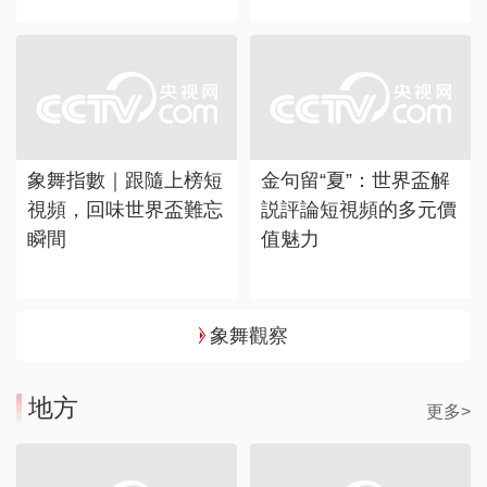
象舞指數｜跟隨上榜短
金句留“夏”：世界盃解
視頻，回味世界盃難忘
説評論短視頻的多元價
瞬間
值魅力
象舞觀察
地方
更多>