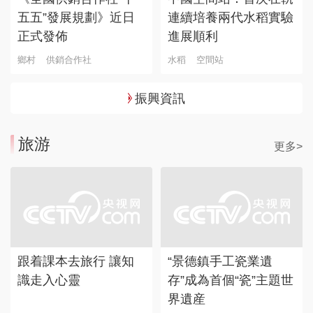
五五”發展規劃》近日
連續培養兩代水稻實驗
正式發佈
進展順利
鄉村
供銷合作社
水稻
空間站
振興資訊
旅游
更多>
跟着課本去旅行 讓知
“景德鎮手工瓷業遺
識走入心靈
存”成為首個“瓷”主題世
界遺産