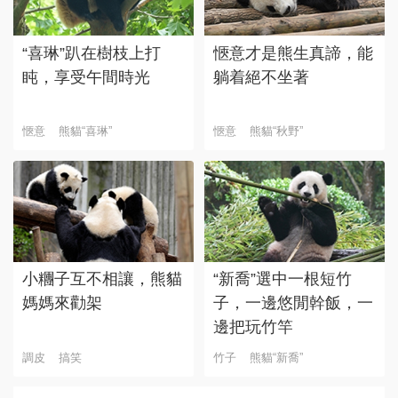
“喜琳”趴在樹枝上打
愜意才是熊生真諦，能
盹，享受午間時光
躺着絕不坐著
愜意
熊貓“喜琳”
愜意
熊貓“秋野”
小糰子互不相讓，熊貓
“新喬”選中一根短竹
媽媽來勸架
子，一邊悠閒幹飯，一
邊把玩竹竿
調皮
搞笑
竹子
熊貓“新喬”