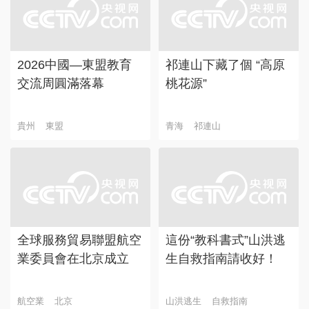
2026中國—東盟教育
祁連山下藏了個 “高原
交流周圓滿落幕
桃花源”
貴州
東盟
青海
祁連山
全球服務貿易聯盟航空
這份“教科書式”山洪逃
業委員會在北京成立
生自救指南請收好！
航空業
北京
山洪逃生
自救指南