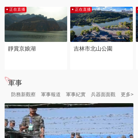
正在直播
正在直播
靜賞京娘湖
吉林市北山公園
軍事
防務新觀察
軍事報道
軍事紀實
兵器面面觀
更多>