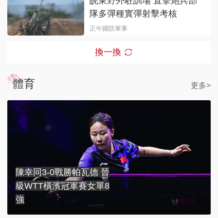
皖東野外駐訓場 直擊炮兵部
隊多彈種實彈射擊考核
正午國防軍事
換一換
體育
更多>
陳幸同3-0戰勝帕瓦德 晉
級WTT橫濱冠軍賽女單8
強