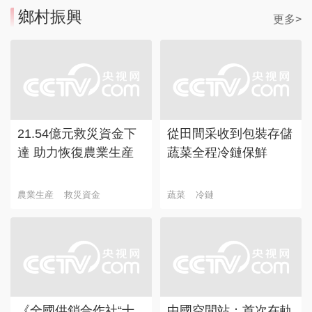
鄉村振興
更多>
21.54億元救災資金下
從田間采收到包裝存儲
達 助力恢復農業生産
蔬菜全程冷鏈保鮮
農業生産
救災資金
蔬菜
冷鏈
《全國供銷合作社“十
中國空間站：首次在軌