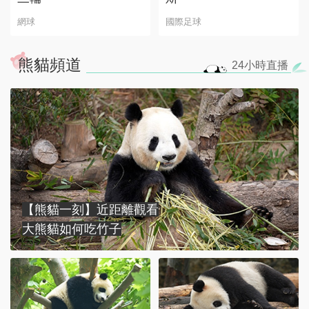
網球
國際足球
熊貓頻道
24小時
直播
【熊貓一刻】近距離觀看
大熊貓如何吃竹子