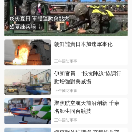
炎炎夏日 軍體運動會點燃
盛夏練兵場
朝鮮譴責日本加速軍事化
正午國防軍事
伊朗官員：“抵抗陣線”協調行
動增強對美威懾
正午國防軍事
聚焦航空航天前沿創新 千余
名師生同台競技
正午國防軍事