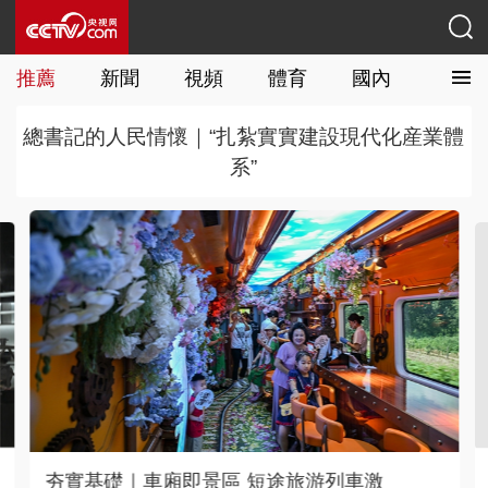
推薦
新聞
視頻
體育
國內
國際
總書記的人民情懷｜“扎紮實實建設現代化産業體
系”
車激
中國入境游“圈粉”世界 免簽便利、文化