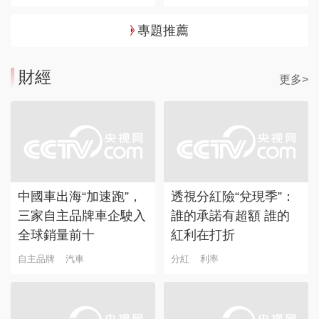
專題推薦
財經
更多>
中國車出海“加速跑”，
透視分紅險“兌現季”：
三家自主品牌車企駛入
誰的承諾有超額 誰的
全球銷量前十
紅利在打折
自主品牌
汽車
分紅
利率