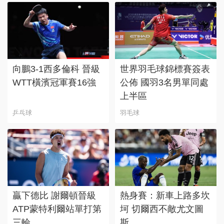
向鵬3-1西多倫科 晉級
世界羽毛球錦標賽簽表
WTT橫濱冠軍賽16強
公佈 國羽3名男單同處
上半區
乒乓球
羽毛球
贏下德比 謝爾頓晉級
熱身賽：新車上路多坎
ATP蒙特利爾站單打第
坷 切爾西不敵尤文圖
三輪
斯