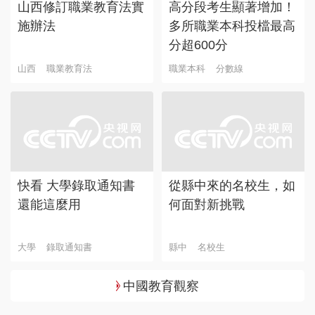
山西修訂職業教育法實
高分段考生顯著增加！
施辦法
多所職業本科投檔最高
分超600分
山西
職業教育法
職業本科
分數線
快看 大學錄取通知書
從縣中來的名校生，如
還能這麼用
何面對新挑戰
大學
錄取通知書
縣中
名校生
中國教育觀察