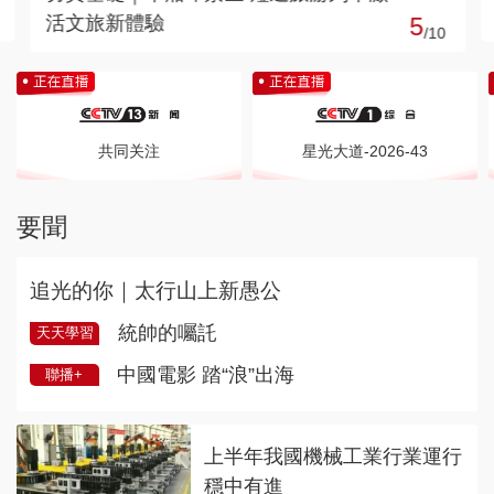
5
浸潤……外國游客紛至沓來
/
10
共同关注
星光大道-2026-43
要聞
追光的你｜太行山上新愚公
統帥的囑託
天天學習
中國電影 踏“浪”出海
聯播+
上半年我國機械工業行業運行
穩中有進