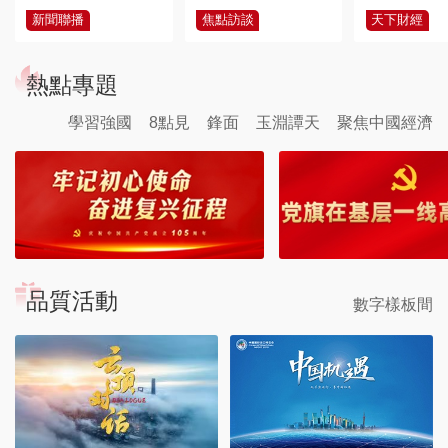
新聞聯播
焦點訪談
天下財經
熱點專題
學習強國
8點見
鋒面
玉淵譚天
聚焦中國經濟
品質活動
數字樣板間