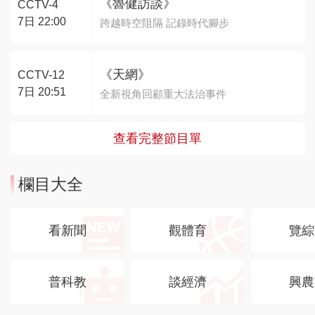
《魯健訪談》
CCTV-4
7日 22:00
跨越時空阻隔 記錄時代腳步
《天網》
CCTV-12
7日 20:51
全新視角回顧重大法治事件
查看完整節目單
欄目大全
看新聞
觀體育
覽綜
普科教
談經濟
興農