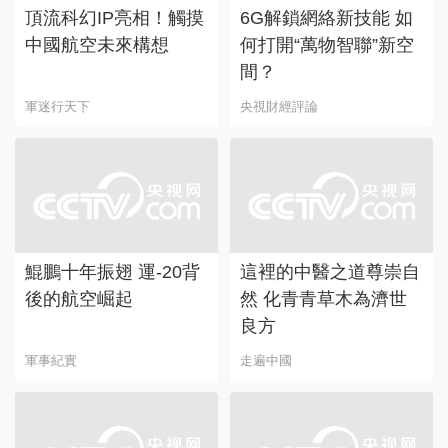
頂流科幻IP亮相！觸摸
6G解鎖網絡新技能 如
中國航空未來構想
何打開“萬物智聯”新空
間？
軍迷行天下
央視財經評論
鯤鵬十年振翅 運-20背
這裡的中醫之道尊崇自
後的航空崛起
然 化青青草木為濟世
良方
軍事紀實
走遍中國