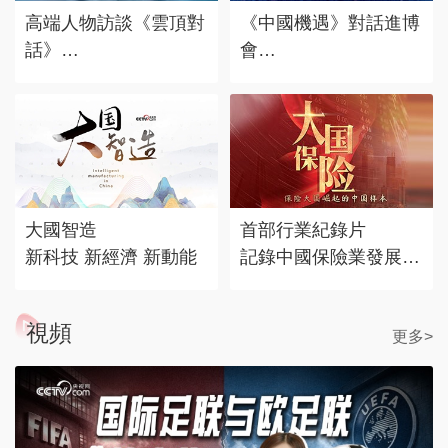
高端人物訪談《雲頂對
《中國機遇》對話進博
話》
會
對話時代標誌 記錄思
赴東方之約，享中國機
考豐度
遇。
大國智造
首部行業紀錄片
新科技 新經濟 新動能
記錄中國保險業發展歷
程
視頻
更多>