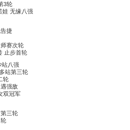
第3轮
诺娃 无缘八强
战告捷
大师赛次轮
转 止步首轮
沙站八强
伦多站第三轮
二轮
遭遇强敌
网女双冠军
打第三轮
三轮