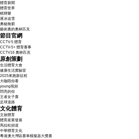
體育新聞
體育世界
棋牌樂
逐冰追雪
奧秘無窮
藝術裏的奧林匹克
節目官網
CCTV-5 體育
CCTV-5+ 體育賽事
CCTV16 奧林匹克
原創策劃
生活體育大會
健康生活實驗室
2025來跑新征程
大咖陪你看
young視頻
閃亮的你
王者女子賽
足球道路
文化體育
文旅體育
體育産業發展
馬拉松頻道
中華體育文化
粵港澳大灣區賽車模擬器大獎賽