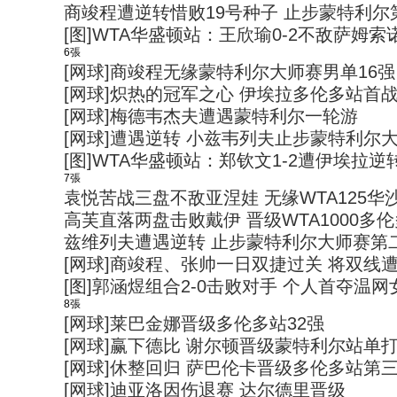
商竣程遭逆转惜败19号种子 止步蒙特利尔
[图]WTA华盛顿站：王欣瑜0-2不敌萨姆索
6張
[网球]商竣程无缘蒙特利尔大师赛男单16强
[网球]炽热的冠军之心 伊埃拉多伦多站首
[网球]梅德韦杰夫遭遇蒙特利尔一轮游
[网球]遭遇逆转 小兹韦列夫止步蒙特利尔
[图]WTA华盛顿站：郑钦文1-2遭伊埃拉逆
7張
袁悦苦战三盘不敌亚涅娃 无缘WTA125华
高芙直落两盘击败戴伊 晋级WTA1000多
兹维列夫遭遇逆转 止步蒙特利尔大师赛第
[网球]商竣程、张帅一日双捷过关 将双线
[图]郭涵煜组合2-0击败对手 个人首夺温
8張
[网球]莱巴金娜晋级多伦多站32强
[网球]赢下德比 谢尔顿晋级蒙特利尔站单
[网球]休整回归 萨巴伦卡晋级多伦多站第
[网球]迪亚洛因伤退赛 达尔德里晋级