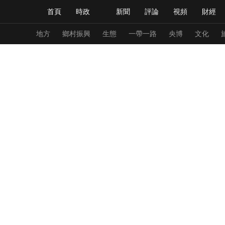
首頁
時政
新聞
評論
視頻
財經
人民領袖習近平
直播
海外頻道
片庫
iPanda
欄目大全
聯播+
English
中國領導人
節目單
Монгол
聽音
央視快評
微視頻
習
地方
鄉村振興
生態
一帶一路
央博
文化
總台春晚
網絡春晚
共産黨員網
秧紀錄
新聞
國內
國際
評論
經濟
軍事
人民領袖習近平
聯播+
熱解讀
天天學習
視頻
小央視頻
小央直播
直播中國
熊貓
現場
前線
比劃
快看
藍海中國
新兵
體育
直播
競猜
2026年世界盃
2026
VIP會員
CCTV奧林匹克頻道
生活體育大會