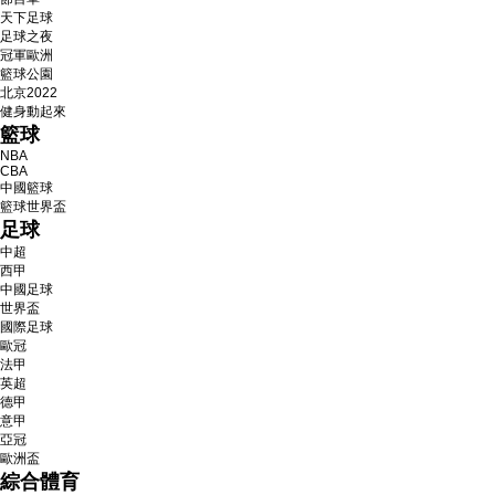
天下足球
足球之夜
冠軍歐洲
籃球公園
北京2022
健身動起來
籃球
NBA
CBA
中國籃球
籃球世界盃
足球
中超
西甲
中國足球
世界盃
國際足球
歐冠
法甲
英超
德甲
意甲
亞冠
歐洲盃
綜合體育