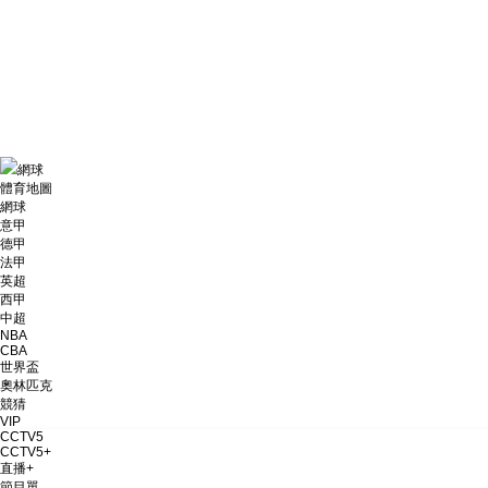
財經
教育
鄉村振興
生態環境
一帶一路
大國智造
大國展會
大國保險
雲頂對話
網球
體育地圖
網球
CCTV.節目官網
直播
節目單
欄目
片庫
意甲
德甲
法甲
英超
西甲
中超
NBA
CBA
世界盃
奧林匹克
競猜
VIP
CCTV5
CCTV5+
直播+
節目單