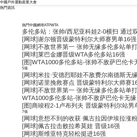
中國戶外運動産業大會
熱門資訊
熱門
中國網球
ATP
WTA
多伦多站：张帅/西尼亚科娃2-0横扫 通过
[网球]谢尔顿晋级蒙特利尔大师赛男单16强
[网球]不敌世界第一 张帅无缘多伦多站单打
[网球]莱巴金娜晋级WTA多伦多站16强
[图]WTA1000多伦多站-张帅不敌萨巴伦卡
5張
[网球]米拉·安德烈耶娃不敌费尔南德斯无缘
[网球]诺里挽救赛点 晋级蒙特利尔大师赛1
[网球]不敌世界第一 张帅无缘多伦多站单打
WTA1000多伦多站-张帅不敌萨巴伦卡无缘
[图]商竣程2-1卢布列夫 晋级蒙特利尔站
7張
[网球]意想不到的收获 佩古拉因伊埃拉涨
[网球]佩古拉击败拉希莫娃 晋级16强
[网球]斯维亚特克轻松挺进16强