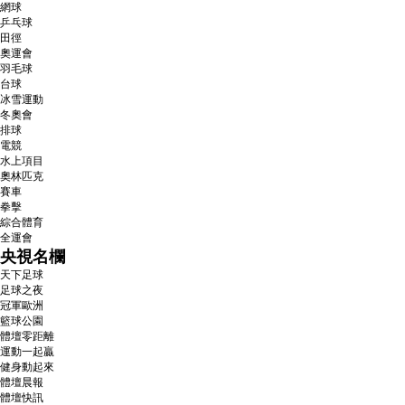
網球
乒乓球
田徑
奧運會
羽毛球
台球
冰雪運動
冬奧會
排球
電競
水上項目
奧林匹克
賽車
拳擊
綜合體育
全運會
央視名欄
天下足球
足球之夜
冠軍歐洲
籃球公園
體壇零距離
運動一起贏
健身動起來
體壇晨報
體壇快訊