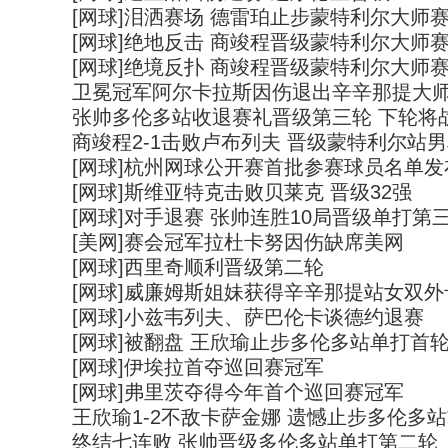
[网球]泪洒赛场 德雷珀止步蒙特利尔大师
[网球]绝地反击 商竣程晋级蒙特利尔大师
[网球]绝境反扑 商竣程晋级蒙特利尔大师
卫冕冠军阿尔卡拉斯因伤退出辛辛那提大
张帅多伦多站收退赛礼晋级第三轮 下轮将
商竣程2-1击败卢布列夫 晋级蒙特利尔站
[网球]杭州网球公开赛首批参赛球员名单发
[网球]斯维亚特克击败贝莱克 晋级32强
[网球]对手退赛 张帅连胜10局晋级单打第
[美网]赛会冠军拉杜卡努因伤缺席美网
[网球]西里奇顺利晋级第二轮
[网球]威廉姆斯姐妹获得辛辛那提站女双外
[网球]小兹韦列夫、萨巴伦卡谈德约退赛
[网球]被翻盘 王欣瑜止步多伦多站单打首
[网球]伊埃拉首夺巡回赛冠军
[网球]弗里茨夺得今年首个巡回赛冠军
王欣瑜1-2不敌卡萨金娜 遗憾止步多伦多
终结七连败 张帅晋级多伦多站单打第二轮