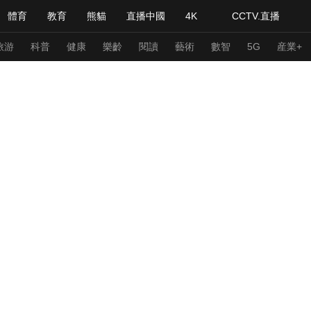
體育
教育
熊貓
直播中國
4K
CCTV.直播
式妙語
主持人
下載央視影音
熱解讀
天天學習
旅游
科普
健康
樂齡
閱讀
藝術
數智
5G
産業+
紀錄片網
國家大劇院
大型活動
科技
法治
文娛
人物
公益
圖片
習式妙語
央視快評
央視網評
光華銳評
鋒面
頻道
VR/AR
4K專區
全景新聞
請入列
人生第一次
人生第二次
年冬奧會
CBA
NBA
中超
國足
國際足球
網球
綜
體育江湖
文化體育
冰雪道路
足球道路