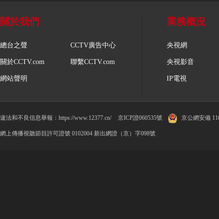
關於我們
業務概況
總台之聲
CCTV廣告中心
央視網
關於CCTV.com
聯繫CCTV.com
央視影音
網站聲明
IP電視
違法和不良信息舉報：https://www.12377.cn/
京ICP證060535號
京公網安備 1100
網上傳播視聽節目許可證號 0102004 新出網證（京）字098號