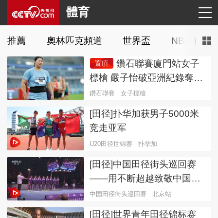
體育
推薦
奧林匹克頻道
世界盃
NBA
C
鑽石聯賽廈門站女子
置頂
標槍 嚴子怡破亞洲紀錄奪冠
鑽石聯賽
女子標槍
[田径]扑华加获男子5000米
竞走亚军
U20田径世锦赛
扑华加
[田径]中国田径街头巡回赛
——用不断超越致敬中国田
径
中国田径街头巡回赛
北京站
[田径]世界青年田径锦标赛