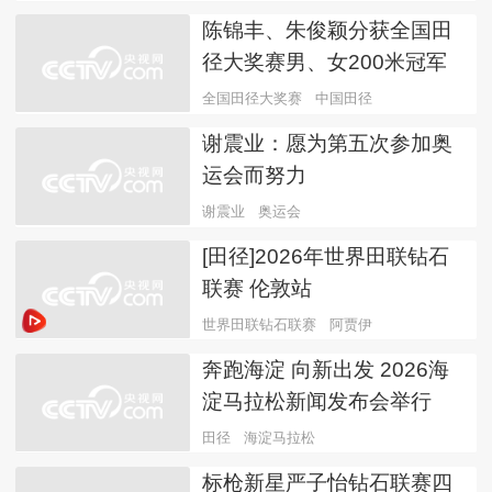
陈锦丰、朱俊颖分获全国田
径大奖赛男、女200米冠军
全国田径大奖赛
中国田径
谢震业：愿为第五次参加奥
运会而努力
谢震业
奥运会
[田径]2026年世界田联钻石
联赛 伦敦站
世界田联钻石联赛
阿贾伊
奔跑海淀 向新出发 2026海
淀马拉松新闻发布会举行
田径
海淀马拉松
标枪新星严子怡钻石联赛四