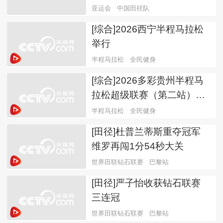
亚运会
中国田径队
[综合]2026西宁半程马拉松
举行
半程马拉松
全民健身
[综合]2026多彩贵州半程马
拉松超级联赛（第二站）举
行
半程马拉松
全民健身
[田径]杜普兰蒂斯重夺冠军
维罗再闯1分54秒大关
世界田联钻石联赛
巴黎站
[田径]严子怡收获钻石联赛
三连冠
世界田联钻石联赛
巴黎站