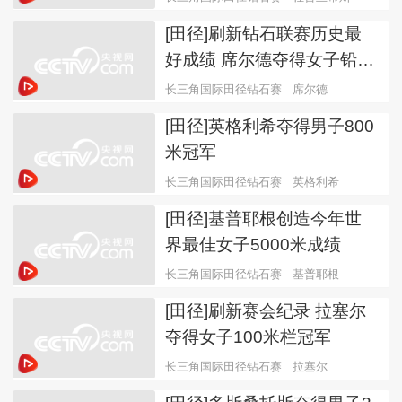
[田径]刷新钻石联赛历史最
好成绩 席尔德夺得女子铅球
冠军
长三角国际田径钻石赛
席尔德
[田径]英格利希夺得男子800
米冠军
长三角国际田径钻石赛
英格利希
[田径]基普耶根创造今年世
界最佳女子5000米成绩
长三角国际田径钻石赛
基普耶根
[田径]刷新赛会纪录 拉塞尔
夺得女子100米栏冠军
长三角国际田径钻石赛
拉塞尔