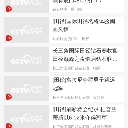
联赛厦门站证明自己
钻石联赛
厦门站
[田径]国际田径名将体验闽
南风情
钻石联赛厦门站
田径
长三角国际田径钻石赛收官
田径巅峰之夜燃启钻石联赛
新赛季
长三角国际田径钻石赛
绍兴
[田径]富拉尼夺得男子跳远
冠军
长三角国际田径钻石赛
富拉尼
[田径]刷新赛会纪录 杜普兰
蒂斯以6.12米夺得冠军
长三角国际田径钻石赛
杜普兰蒂斯