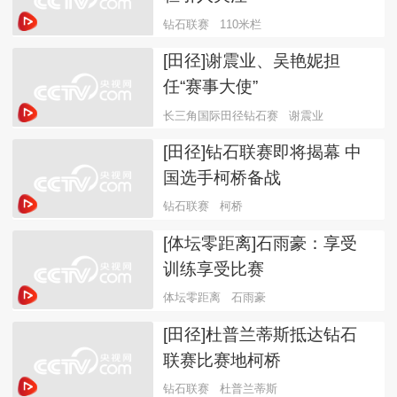
钻石联赛
110米栏
[田径]谢震业、吴艳妮担
任“赛事大使”
长三角国际田径钻石赛
谢震业
[田径]钻石联赛即将揭幕 中
国选手柯桥备战
钻石联赛
柯桥
[体坛零距离]石雨豪：享受
训练享受比赛
体坛零距离
石雨豪
[田径]杜普兰蒂斯抵达钻石
联赛比赛地柯桥
钻石联赛
杜普兰蒂斯