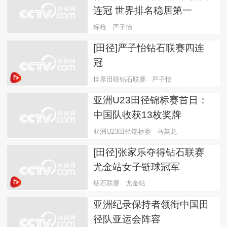
连冠 世界排名稳居第一
标枪
严子怡
[田径]严子怡钻石联赛四连
冠
世界田联钻石联赛
严子怡
亚洲U23田径锦标赛首日：
中国队收获13枚奖牌
亚洲U23田径锦标赛
马英龙
[田径]张家乐夺得钻石联赛
尤金站女子链球冠军
钻石联赛
尤金站
亚洲纪录保持者领衔中国田
径队亚运会阵容