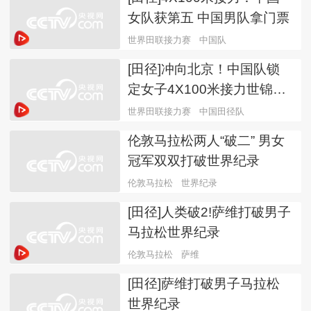
女队获第五 中国男队拿门票
世界田联接力赛
中国队
[田径]冲向北京！中国队锁
定女子4X100米接力世锦赛
资格
世界田联接力赛
中国田径队
伦敦马拉松两人“破二” 男女
冠军双双打破世界纪录
伦敦马拉松
世界纪录
[田径]人类破2!萨维打破男子
马拉松世界纪录
伦敦马拉松
萨维
[田径]萨维打破男子马拉松
世界纪录