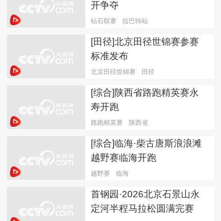
开争夺
钻石联赛
拉巴特站
[田径]北京田径世锦赛参赛
标准发布
北京田径世锦赛
田径
[综合]陕西省路跑精英赛永
寿开跑
路跑精英赛
陕西省
[综合]临海·柴古唐斯浪浪滩
越野赛临海开跑
越野赛
临海
首钢园·2026北京石景山永
定河半程马拉松圆满完赛