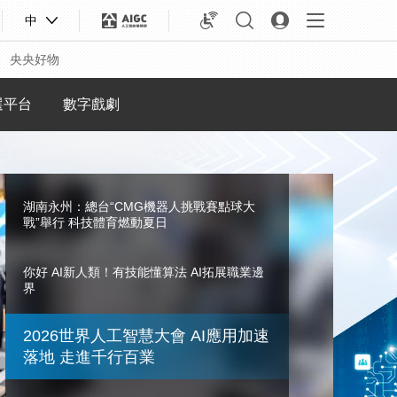
中
央央好物
選平台
數字戲劇
湖南永州：總台“CMG機器人挑戰賽點球大
戰”舉行 科技體育燃動夏日
你好 AI新人類！有技能懂算法 AI拓展職業邊
界
2026世界人工智慧大會 AI應用加速落地 走進
合體育
亞冬會
千行百業