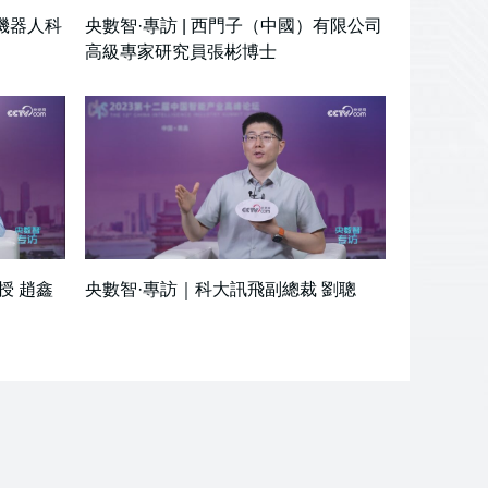
）機器人科
央數智·專訪 | 西門子（中國）有限公司
高級專家研究員張彬博士
授 趙鑫
央數智·專訪｜科大訊飛副總裁 劉聰