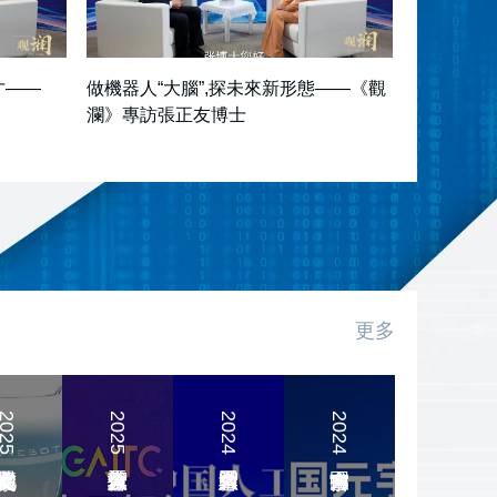
才——
做機器人“大腦”,探未來新形態——《觀
瀾》專訪張正友博士
2024
亞
更多
太
人
工
2025
全
智
25北京機器人文化節
2025全球人工智慧技術大會
2024中國人工智慧大會
2024中國元宇宙大會
2024亞太人工智慧與機器人産業峰會
球
慧
25
2024
人
中
與
2024