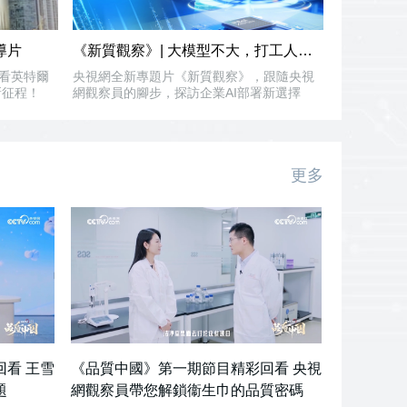
導片
《新質觀察》| 大模型不大，打工人不慌
看英特爾
央視網全新專題片《新質觀察》，跟隨央視
新征程！
網觀察員的腳步，探訪企業AI部署新選擇
更多
看 王雪
《品質中國》第一期節目精彩回看 央視
題
網觀察員帶您解鎖衞生巾的品質密碼