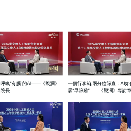
呼喚“有腦”的AI——《觀瀾》
一個行李箱,兩分鐘篩查：AI
民院長
層“早篩難”——《觀瀾》專訪