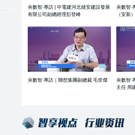
央數智·專訪 | 中電建河北雄安建設發展
央數智·
有限公司副總經理彭登峰
（安新
央數智·專訪｜聯想集團副總裁 毛世傑
央數智·
主任 周