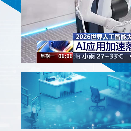
財經
教育
鄉村振興
生態環境
一帶一路
大國智造
大國展會
大國保險
雲頂對話
CCTV.節目官網
直播
節目單
欄目
片庫