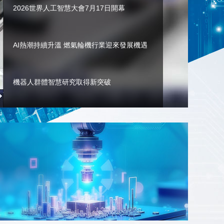
2026世界人工智慧大會7月17日開
幕
藝術
汽車
數智
5G
産業+
時尚
天氣
才藝
網展
央央好物
AI熱潮持續升溫 燃氣輪機行業迎來發展機遇
機器人群體智慧研究取得新突破