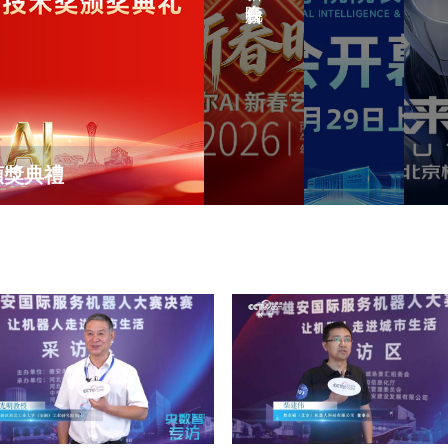
馬
國
京
上
人
機
開“新”AI
工
器
新
智
人
春
慧
文
晚
大
化
頒獎典禮
會
會
節