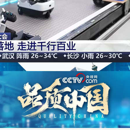
央博
非遺
文化
旅游
科普
健康
樂齡
閱讀
雲起
超級工廠
智敬中國
全民健康
顏選攻略
海洋
熱播榜
總台企業白名單