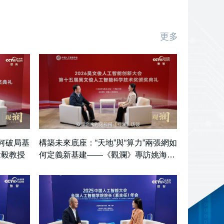
更多
如何破局基
構築未來底座：“天地”與“算力”兩張網如
章毅教授
何定義新基建——《觀瀾》專訪姚海鵬
教授