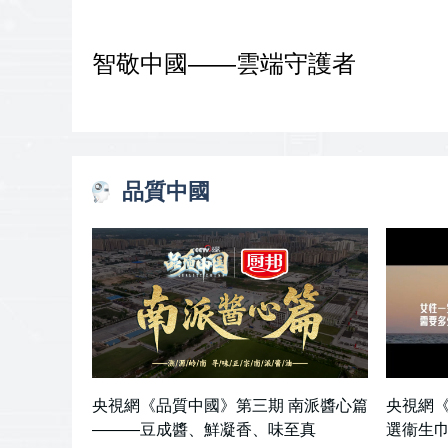
智敬中國——雲端守護者
品質中國
央視網《品質中國》第三期 南派醬心篇
央視網《
———豆成醬、鮮凝香、味至真
選衞生巾