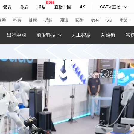
體育
教育
熊貓
直播中國
4K
CCTV.直播
式妙語
主持人
下載央視影音
熱解讀
天天學習
旅游
科普
健康
樂齡
閱讀
藝術
數智
5G
産業+
出行中國
前沿科技
人工智慧
AI藝術
智
紀錄片網
國家大劇院
大型活動
科技
法治
文娛
人物
公益
圖片
習式妙語
央視快評
央視網評
光華銳評
鋒面
頻道
VR/AR
4K專區
全景新聞
請入列
人生第一次
人生第二次
年冬奧會
CBA
NBA
中超
國足
國際足球
網球
綜
體育江湖
文化體育
冰雪道路
足球道路