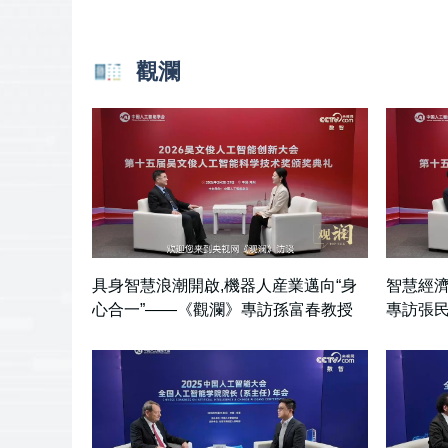
觀瀾
具身智慧浪潮開啟,機器人産業邁向“身
智慧經濟
心合一”——《觀瀾》專訪孫富春教授
專訪張