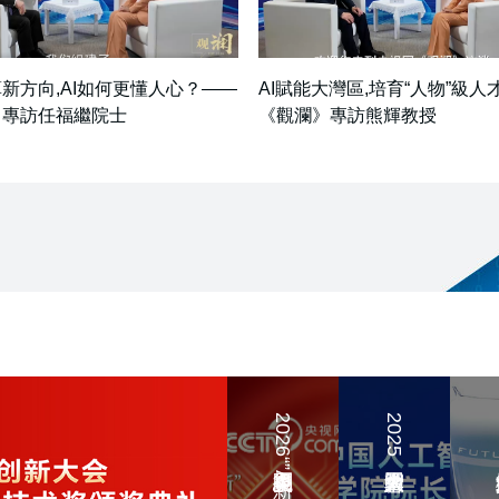
新方向,AI如何更懂人心？——
AI賦能大灣區,培育“人物”級人
》專訪任福繼院士
《觀瀾》專訪熊輝教授
2026
央
2026央視網馬上開“新”AI新春晚會
2025中國人工智慧大會
20
視
2025
20
網
中
北