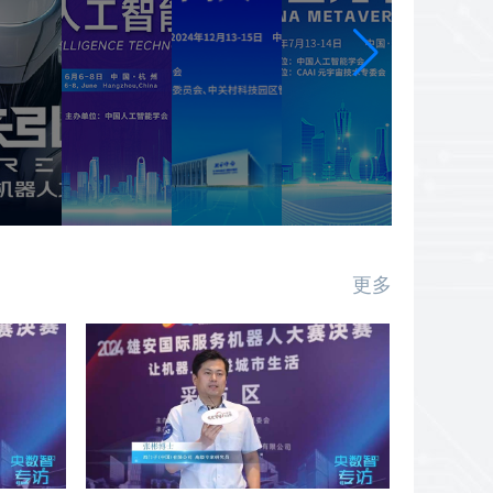
工
國
中
機
智
人
國
器
慧
工
元
人
技
智
宇
産
術
慧
宙
業
大
大
大
峰
會
會
會
會
更多