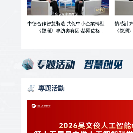
中德合作智慧製造,共促中小企業轉型
情感計算
——《觀瀾》專訪奧賽因·赫爾佐格
《觀瀾
（Otthein Herzog）院士
專題活動