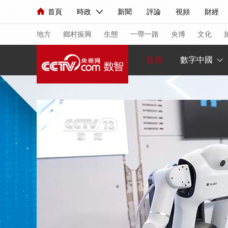
首頁
時政
新聞
評論
視頻
財經
人民領袖習近平
直播
海外頻道
片庫
iPanda
欄目大全
聯播+
English
中國領導人
節目單
Монгол
聽音
央視快評
微視頻
習
地方
鄉村振興
生態
一帶一路
央博
文化
首頁
數字中國
總台春晚
網絡春晚
共産黨員網
秧紀錄
新聞
國內
國際
評論
經濟
軍事
人民領袖習近平
聯播+
熱解讀
天天學習
視頻
小央視頻
小央直播
直播中國
熊貓
現場
前線
比劃
快看
藍海中國
新兵
體育
直播
競猜
2026年世界盃
2026
VIP會員
CCTV奧林匹克頻道
生活體育大會