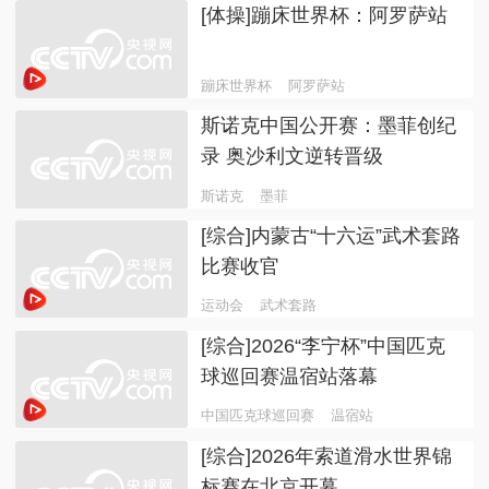
[体操]蹦床世界杯：阿罗萨站
蹦床世界杯
阿罗萨站
斯诺克中国公开赛：墨菲创纪
录 奥沙利文逆转晋级
斯诺克
墨菲
[综合]内蒙古“十六运”武术套路
比赛收官
运动会
武术套路
[综合]2026“李宁杯”中国匹克
球巡回赛温宿站落幕
中国匹克球巡回赛
温宿站
[综合]2026年索道滑水世界锦
标赛在北京开幕