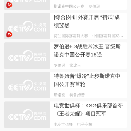
斯诺克中国公开赛
罗伯逊
[综合]外训外赛开启 “初试”成
绩斐然
荷兰国际霹雳舞大赛
中国霹雳舞国家集训队
罗伯逊6-3战胜常冰玉 晋级斯
诺克中国公开赛16强
罗伯逊
常冰玉
特鲁姆普“爆冷”止步斯诺克中
国公开赛首轮
斯诺克
特鲁姆普
电竞世俱杯：KSG俱乐部首夺
《王者荣耀》项目冠军
电竞世俱杯
电子竞技