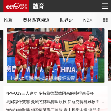
體育
推薦
奧林匹克頻道
世界盃
NBA
CB
4
中超-上海海港3-2逆轉重慶銅梁龍
/
6
多特U19三人建功 多特蒙德擊敗阿森納捧得酋長杯
馬爾穆什雙響 曼城逆轉馬德里競技
伊薩克傳射難救主 利物浦主不敵摩納哥
海港逆轉取勝 銅梁龍遭遇三連敗
泰山捍衛主場 津門虎遭絕殺