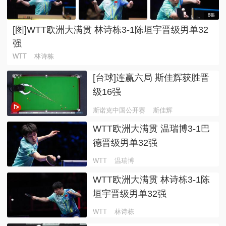
8張
[图]WTT欧洲大满贯 林诗栋3-1陈垣宇晋级男单32
强
WTT
林诗栋
[台球]连赢六局 斯佳辉获胜晋
级16强
斯诺克中国公开赛
斯佳辉
WTT欧洲大满贯 温瑞博3-1巴
德晋级男单32强
WTT
温瑞博
WTT欧洲大满贯 林诗栋3-1陈
垣宇晋级男单32强
WTT
林诗栋