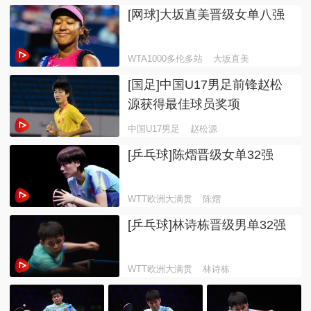
[网球]大坂直美晋级女单八强
WTA1000多伦多站
大坂直美
[国足]中国U17男足前锋赵松
源获得最佳球员奖项
中国U17男足
赵松源
[乒乓球]陈熠晋级女单32强
WTT欧洲大满贯
陈熠
[乒乓球]林诗栋晋级男单32强
WTT欧洲大满贯
林诗栋