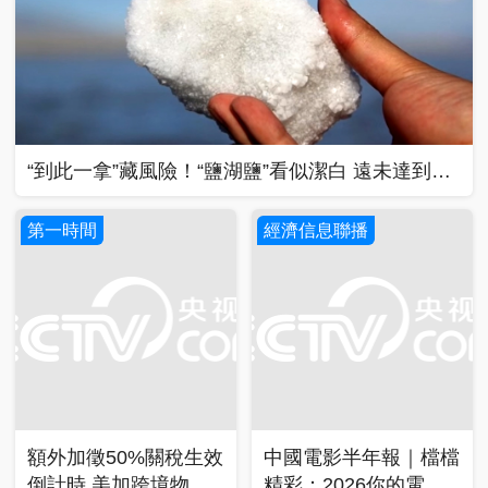
“到此一拿”藏風險！“鹽湖鹽”看似潔白 遠未達到食
用標準
第一時間
經濟信息聯播
額外加徵50%關稅生效
中國電影半年報｜檔檔
倒計時 美加跨境物流
精彩：2026你的電影