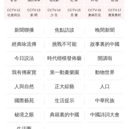
電 影
國防軍事
電視劇
紀 錄
科 教
戲 曲
CCTV-12
CCTV-13
CCTV-14
CCTV-15
CCTV-16
CCTV-17
社會與法
新 聞
少 兒
音 樂
奧林匹克
農業農村
新聞聯播
焦點訪談
晚間新聞
經典咏流傳
挑戰不可能
故事裏的中國
今日説法
時代楷模發佈廳
開講啦
我有傳家寶
第一動畫樂園
動物世界
人與自然
正大綜藝
人口
國際藝苑
生活提示
中華民族
秘境之眼
典籍裏的中國
中國詩詞大會
生活圈