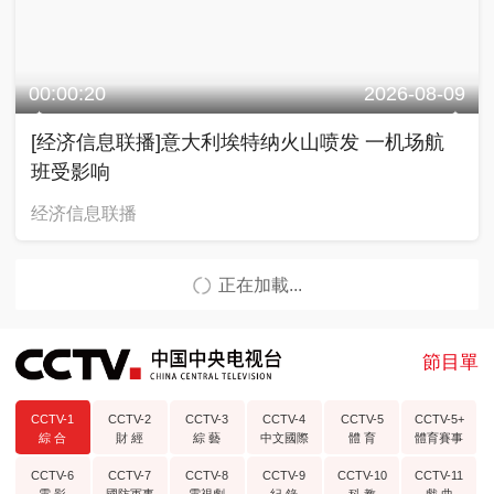
00:00:20
2026-08-09
[经济信息联播]意大利埃特纳火山喷发 一机场航
班受影响
经济信息联播
正在加載...
節目單
CCTV-1
CCTV-2
CCTV-3
CCTV-4
CCTV-5
CCTV-5+
綜 合
財 經
綜 藝
中文國際
體 育
體育賽事
CCTV-6
CCTV-7
CCTV-8
CCTV-9
CCTV-10
CCTV-11