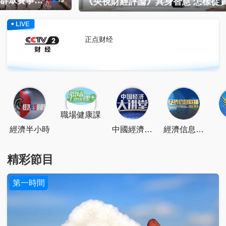
3
《央視財經評論》具身智慧 怎樣從實驗室走進現實？
/
3
正点财经
點擊關注
掃一掃關注
點擊下載
職場健康課
經濟半小時
中國經濟大
經濟信息聯
講堂
播
精彩節目
第一時間