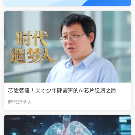
芯途智遠！天才少年陳雲霽的AI芯片逆襲之路
時代追夢人