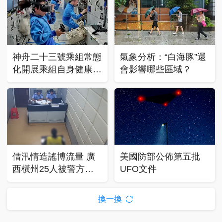
神舟二十三號乘組常態
氣象分析：“白海豚”還
化開展乘組自身健康管
會影響哪些區域？
理
借汛情造謠博流量 廣
美國防部公佈第五批
西橫州25人被警方依
UFO文件
法查處
換一換