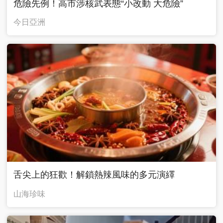
危險先例！高市涉核武表態“小改動 大危險”
今日亞洲
舌尖上的狂歡！解鎖熱辣風味的多元演繹
山海珍味