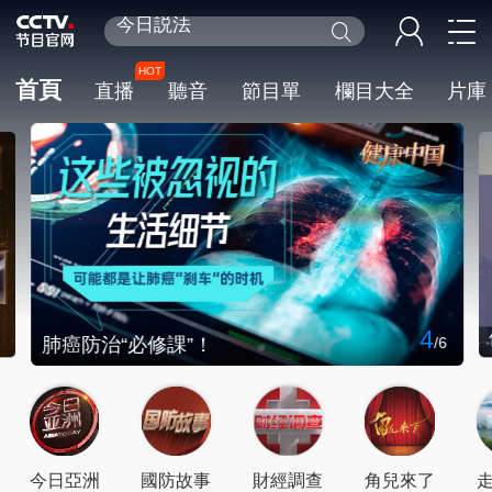
百家講壇
天網
HOT
首頁
直播
聽音
節目單
欄目大全
片庫
新聞聯播
熊出沒
制勝
今日説法
4
6
肺癌防治“必修課”！
/
6
今日亞洲
國防故事
財經調查
角兒來了