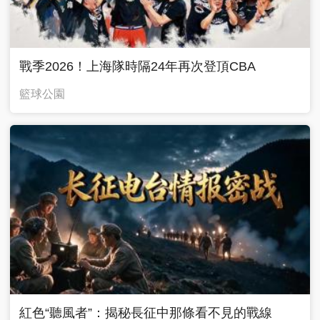
戰季2026！上海隊時隔24年再次登頂CBA
籃球公園
紅色“聽風者”：揭秘長征中那條看不見的戰線