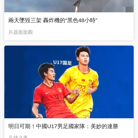
兩天墜毀三架 轟炸機的“黑色48小時”
兵器面面觀
明日可期！中國U17男足國家隊：美妙的連勝
足球之夜