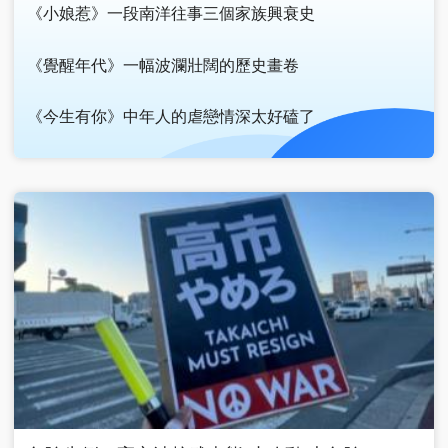
《小娘惹》一段南洋往事三個家族興衰史
《覺醒年代》一幅波瀾壯闊的歷史畫卷
《今生有你》中年人的虐戀情深太好磕了
廣告