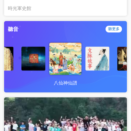
時光軍史館
聽音
聽更多
八仙神仙譜