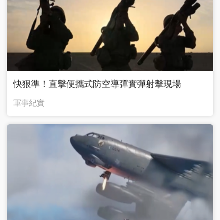
快狠準！直擊便攜式防空導彈實彈射擊現場
軍事紀實