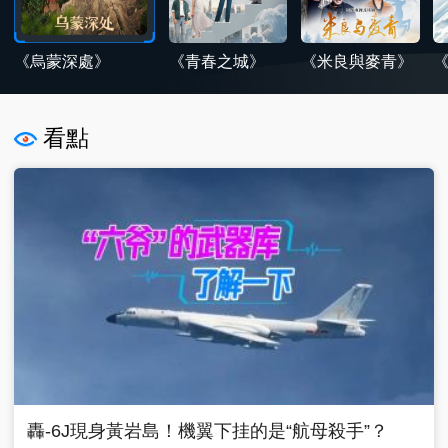
《烏蒙深處》
《青春之城》
《米良與麥青》
看點
轟-6J現身黃岩島！機翼下挂的是“航母殺手”？