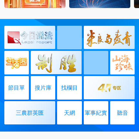
節目單
搜片庫
找欄目
三農群英匯
天網
軍事紀實
聽音