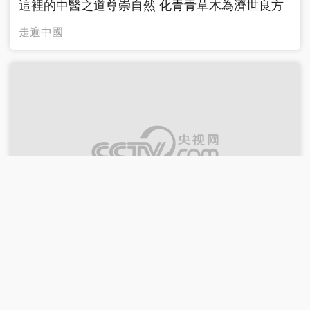
這裡的中醫之道尊崇自然 化青青草木為濟世良方
走遍中國
“蛋糕騙局”！翻糖蛋糕能“逼真”到什麼地步？
越戰越勇