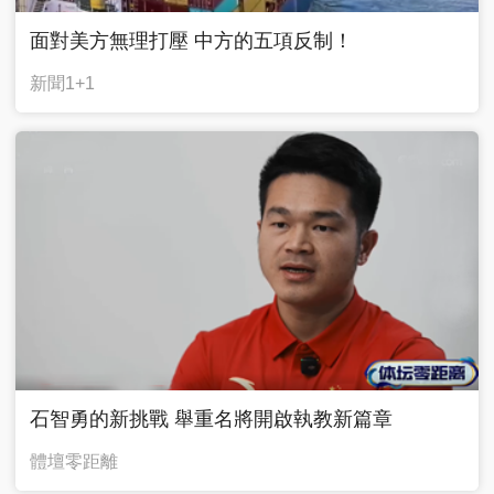
面對美方無理打壓 中方的五項反制！
新聞1+1
石智勇的新挑戰 舉重名將開啟執教新篇章
體壇零距離