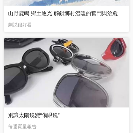
山野鹿鳴 鄉土逐光 解鎖鄉村溫暖的奮鬥與治愈
劇説很好看
別讓太陽鏡變“傷眼鏡”
每週質量報告