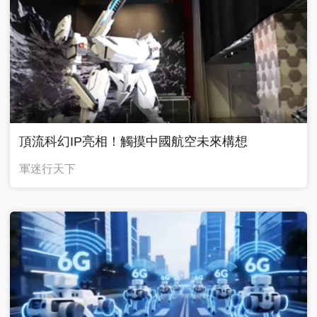
頂流科幻IP亮相！觸摸中國航空未來構想
軍迷行天下
廣告