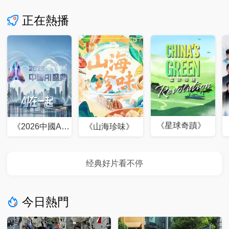
正在熱播
《星球奇蹟》
《2026中國AI
《山海珍味》
盛典》
今日熱門