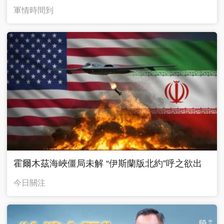
軍情時間到
霍爾木茲海峽僵局未解 “伊斯蘭版北約”呼之欲出
今日關注