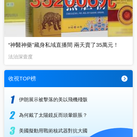
“神醫神藥”藏身私域直播間 兩天賣了35萬元！
法治深壹度
收視TOP榜
伊朗展示被擊落的美以飛機殘骸
為何戴了太陽鏡反而頭暈眼脹？
美國擬動用戰術核武器對抗大國