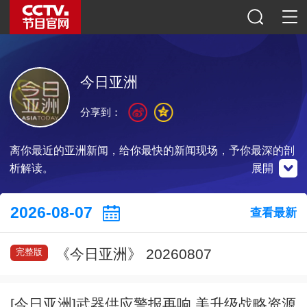
今日亚洲
分享到：
离你最近的亚洲新闻，给你最快的新闻现场，予你最深的剖
析解读。
展開
央視影音
2026-08-07
查看最新
《今日亚洲》 20260807
完整版
點擊下載
[今日亚洲]武器供应警报再响 美升级战略资源