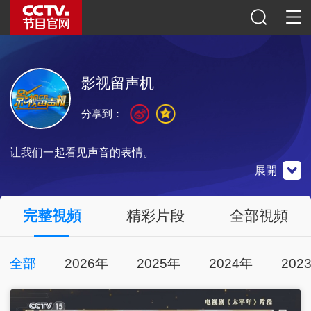
影视留声机
分享到：
让我们一起看见声音的表情。
展開
央視影音
完整視頻
精彩片段
全部視頻
全部
2026年
2025年
2024年
202
點擊下載