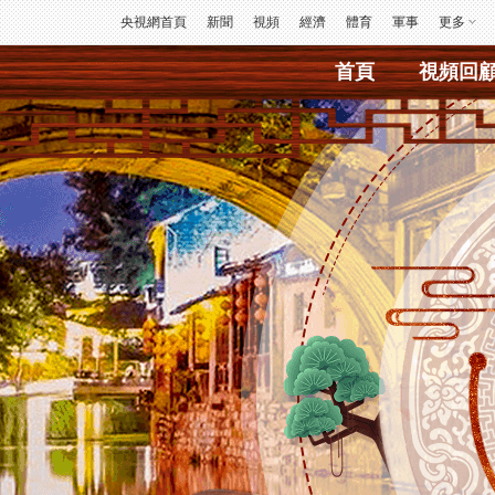
央視網首頁
新聞
視頻
經濟
體育
軍事
更多
首頁
視頻回