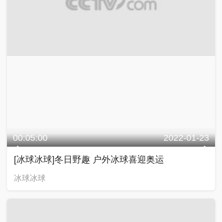
00:05:00
2022-01-23
[冰球冰球]冬日野趣 户外冰球喜迎奥运
冰球冰球