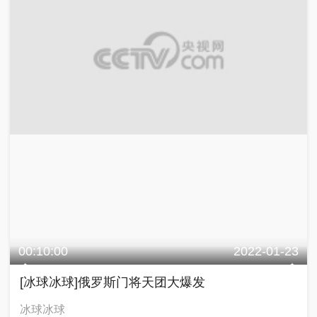
00:10:00
2022-01-23
[冰球冰球]俄罗斯门将天团大爆发
冰球冰球