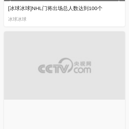
[冰球冰球]NHL门将出场总人数达到100个
冰球冰球