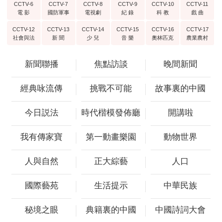
CCTV-6
CCTV-7
CCTV-8
CCTV-9
CCTV-10
CCTV-11
電 影
國防軍事
電視劇
紀 錄
科 教
戲 曲
CCTV-12
CCTV-13
CCTV-14
CCTV-15
CCTV-16
CCTV-17
社會與法
新 聞
少 兒
音 樂
奧林匹克
農業農村
新聞聯播
焦點訪談
晚間新聞
經典咏流傳
挑戰不可能
故事裏的中國
今日説法
時代楷模發佈廳
開講啦
我有傳家寶
第一動畫樂園
動物世界
人與自然
正大綜藝
人口
國際藝苑
生活提示
中華民族
秘境之眼
典籍裏的中國
中國詩詞大會