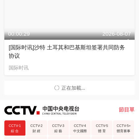
00:00:29
2026-08-07
[国际时讯]沙特 土耳其和巴基斯坦签署共同防务
协议
国际时讯
正在加載...
節目單
CCTV-1
CCTV-2
CCTV-3
CCTV-4
CCTV-5
CCTV-5+
綜 合
財 經
綜 藝
中文國際
體 育
體育賽事