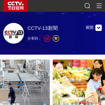
展開
CCTV-13新聞
分享到：
全天24小時直播，專業播送新聞、評論、訪談的電視純專業
新聞頻道。
全天24小時直播，專業播送新聞、評論、訪談的電視純專業
新聞頻道。
聯繫地址：北京市復興路11號中央電視台
郵編：100859
官方微博
微信公眾號
央視新聞