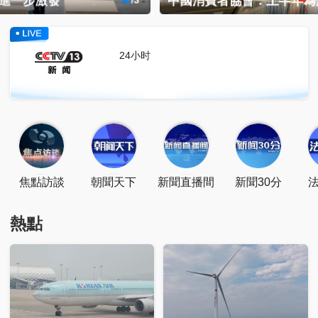
3
中國消費者協會：上半年為消費者挽回經濟損失4.47億元
/
3
點擊關注
掃一掃關注
點擊下載
24小时
焦點訪談
朝聞天下
新聞直播間
新聞30分
熱點