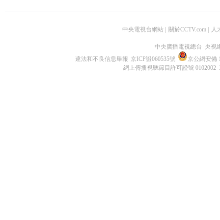
中央電視台網站
|
關於CCTV.com
|
人
中央廣播電視總台 央視
違法和不良信息舉報
京ICP證060535號
京公網安備 11
網上傳播視聽節目許可證號 0102002