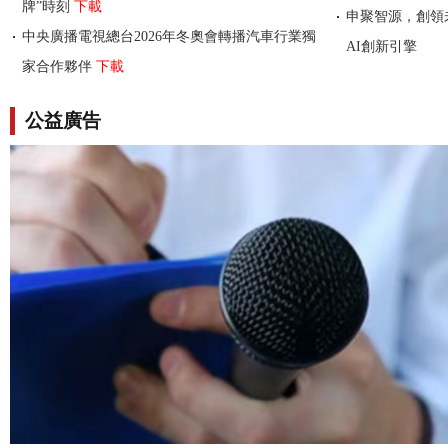
牌”時刻
下載
申聚智源，創領未
中央廣播電視總台2026年冬奧會轉播汽車行業獨
AI創新引擎
家合作夥伴
下載
公益廣告