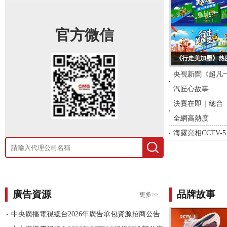
官方微信
《行走美加墨》熱
央視新聞《超凡一
汽匠心故事
決賽在即｜總台
全網高熱度
海露亮相CCTV
廣告資源
品牌故事
更多>>
中央廣播電視總台2026年廣告承包資源招商公告