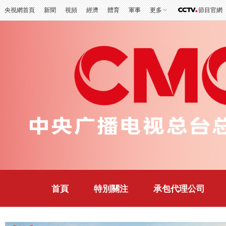
央視網首頁
新聞
視頻
經濟
體育
軍事
更多
節目官網
首頁
特別關注
承包代理公司