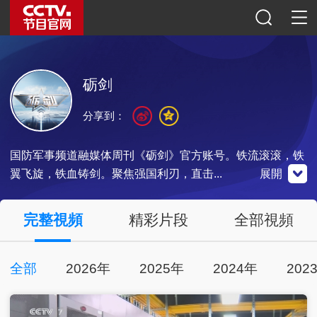
砺剑
分享到：
国防军事频道融媒体周刊《砺剑》官方账号。铁流滚滚，铁
翼飞旋，铁血铸剑。聚焦强国利刃，直击...
展開
官網微博
微信公眾號
央視影音
完整視頻
精彩片段
全部視頻
全部
2026年
2025年
2024年
202
點擊關注
掃一掃關注
點擊下載