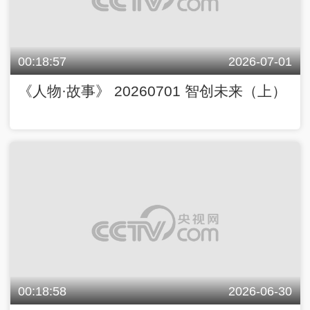
00:18:57
2026-07-01
《人物·故事》 20260701 智创未来（上）
00:18:58
2026-06-30