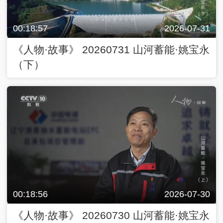
00:18:57
2026-07-31
《人物·故事》 20260731 山河蓄能·姚宝永
（下）
00:18:56
2026-07-30
《人物·故事》 20260730 山河蓄能·姚宝永