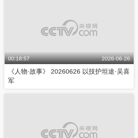
00:18:57
2026-06-26
《人物·故事》 20260626 以技护坦途·吴喜
军