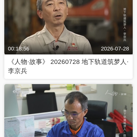
00:18:56
2026-07-28
《人物·故事》 20260728 地下轨道筑梦人·
李京兵