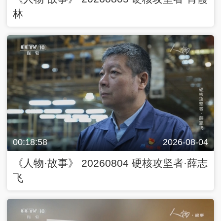
林
00:18:58
2026-08-04
《人物·故事》 20260804 硬核攻坚者·薛志
飞