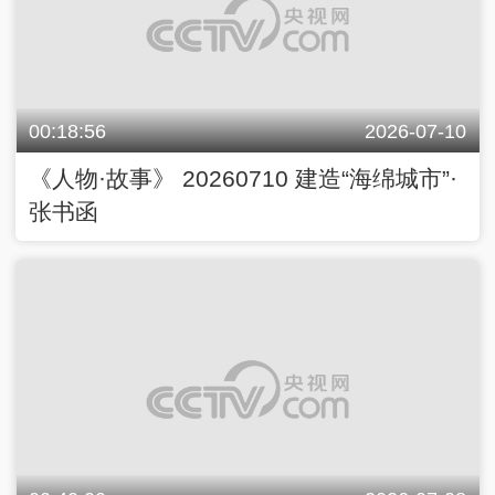
00:18:56
2026-07-10
《人物·故事》 20260710 建造“海绵城市”·
张书函