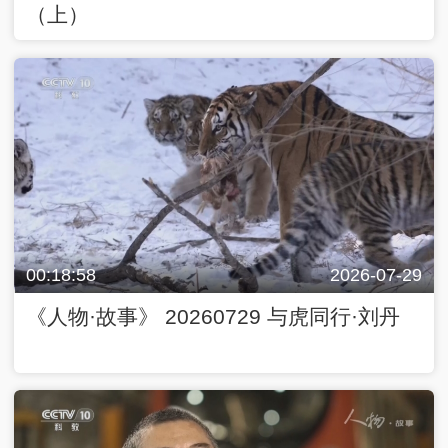
（上）
00:18:58
2026-07-29
《人物·故事》 20260729 与虎同行·刘丹