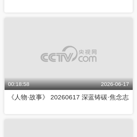
00:18:58
2026-06-17
《人物·故事》 20260617 深蓝铸碳·焦念志