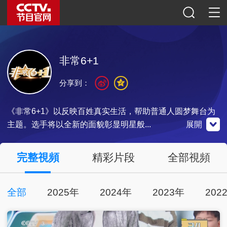
非常6+1
分享到：
《非常6+1》以反映百姓真实生活，帮助普通人圆梦舞台为
主题。选手将以全新的面貌彰显明星般...
展開
央視影音
完整視頻
精彩片段
全部視頻
全部
2025年
2024年
2023年
202
點擊下載