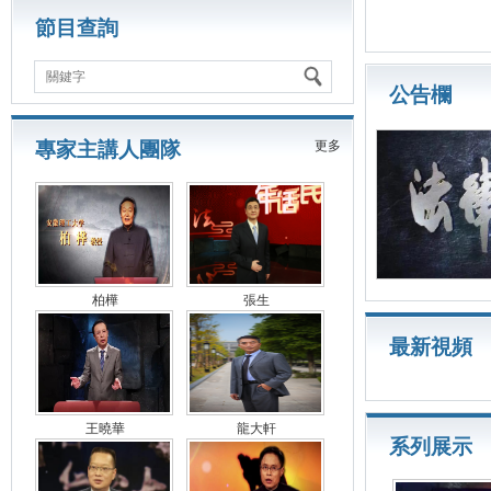
節目查詢
關鍵字
公告欄
專家主講人團隊
更多
柏樺
張生
最新視頻
王曉華
龍大軒
系列展示