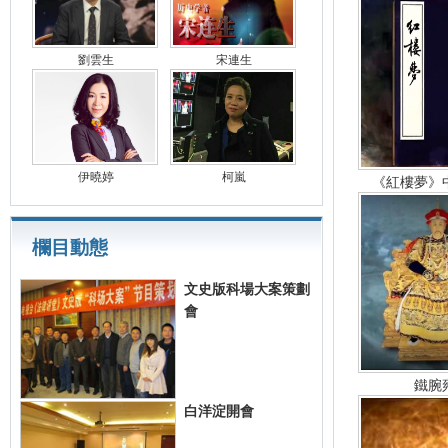
劉雲生
宋連生
伊曉婷
柯嵐
《紅樓夢》
欄目動態
文史版科場大案策劃
會
鐵腕
白洋淀開會