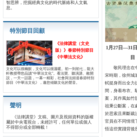
智思辨，挖掘經典文化的時代脈絡和人文氣
息。
特別節目回顧
《法律講堂（文史
1月27日—3
版）》春節特別節目
《中華法文化》
目
敬民理念在中
文化可以很幽默，文化可以很溫暖。初一到初七，龍大
軒教授帶您品讀“中華法文化”。看法寶、聽演講、敞開
宋時期，徐州城
説，一天一話題，一幕一精彩，社會與法頻道春節特別
節目《中華法文化》，邀您傾聽文化的聲音。
軾挺身而出全力
間，身着布衣、
案，其作風如竹
聲明
祖秉公斷案，在
於思索且果斷裁
《法律講堂》文稿、圖片及視頻資料的版權
官員在不同情境
屬於中央電視台，未經許可，任何單位或個人
不得部分或全部轉載！
悟這些實踐背後