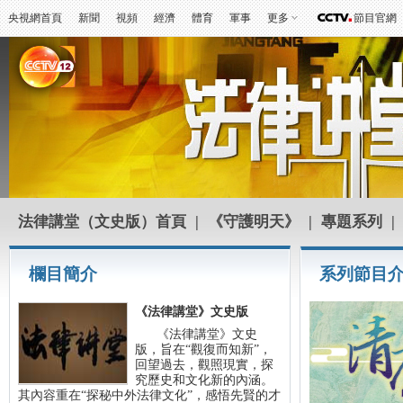
央視網首頁
新聞
視頻
經濟
體育
軍事
更多
節目官網
法律講堂（文史版）首頁
|
《守護明天》
|
專題系列
|
欄目簡介
系列節目
《法律講堂》文史版
《法律講堂》文史
版，旨在“觀復而知新”，
回望過去，觀照現實，探
究歷史和文化新的內涵。
其內容重在“探秘中外法律文化”，感悟先賢的才