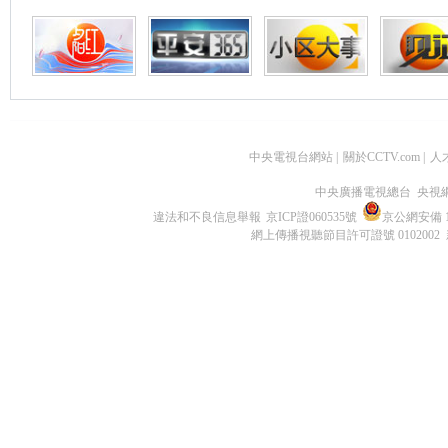
中央電視台網站
|
關於CCTV.com
|
人
中央廣播電視總台 央視
違法和不良信息舉報
京ICP證060535號
京公網安備 11
網上傳播視聽節目許可證號 0102002