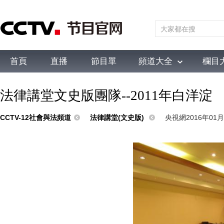
首頁
直播
節目單
頻道大全
欄目
綜合
新聞
財經
綜藝
中文國際
體育
電影
國防軍事
電
法律講堂文史版團隊--2011年白洋淀
CCTV-12社會與法頻道
法律講堂(文史版)
央視網2016年01月2