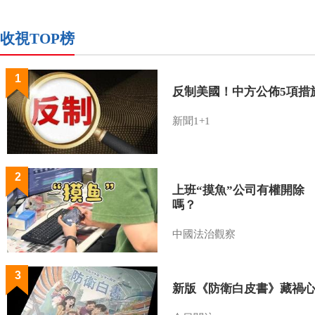
收視TOP榜
1
反制美國！中方公佈5項措
新聞1+1
2
上班“摸魚”公司有權開除
嗎？
中國法治觀察
3
新版《防衛白皮書》藏禍