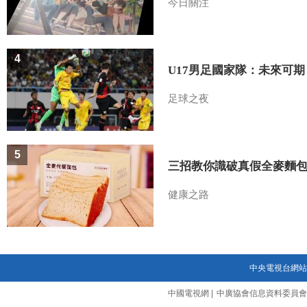
今日關注
4
U17男足國家隊：未來可期
足球之夜
5
三招教你識破真假全麥麵
健康之路
中央電視台網站
中國電視網
|
中廣協會信息資料委員會