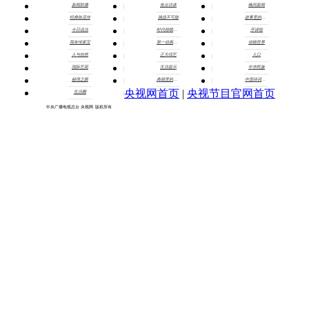
新闻联播
焦点访谈
晚间新闻
经典咏流传
挑战不可能
故事里的中国
今日说法
时代楷模发布厅
开讲啦
我有传家宝
第一动画乐园
动物世界
人与自然
正大综艺
人口
国际艺苑
生活提示
中华民族
秘境之眼
典籍里的中国
中国诗词大会
央视网首页
|
央视节目官网首页
生活圈
京ICP备10003349号-1
中央广播电视总台
央视网
版权所有