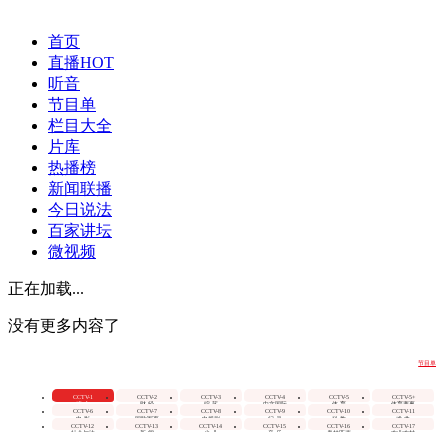
首页
直播
HOT
听音
节目单
栏目大全
片库
热播榜
新闻联播
今日说法
百家讲坛
微视频
正在加载...
没有更多内容了
节目单
CCTV-1
CCTV-2
CCTV-3
CCTV-4
CCTV-5
CCTV-5+
综 合
财 经
综 艺
中文国际
体 育
体育赛事
CCTV-6
CCTV-7
CCTV-8
CCTV-9
CCTV-10
CCTV-11
电 影
国防军事
电视剧
纪 录
科 教
戏 曲
CCTV-12
CCTV-13
CCTV-14
CCTV-15
CCTV-16
CCTV-17
社会与法
新 闻
少 儿
音 乐
奥林匹克
农业农村