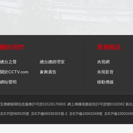
關於我們
業務概況
總台之聲
總台總經理室
央視網
關於CCTV.com
象舞廣告
央視影音
網站聲明
移動傳媒
互聯網新聞信息服務許可證10120170003
網上傳播視聽節目許可證號0102002 新
京ICP證060535號
京ICP備06036302號-2
京ICP備10003349號
京ICP備1000334