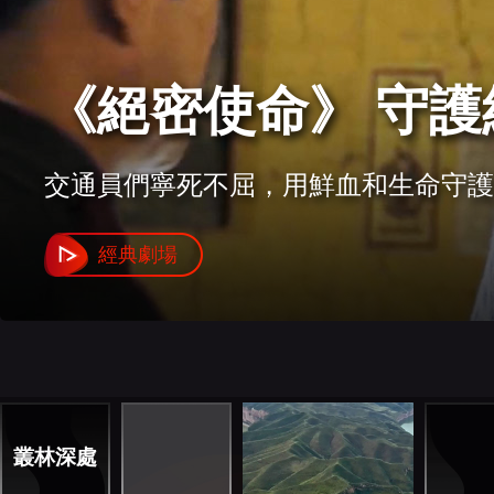
財經
教育
鄉村振興
生態環境
一帶一路
央博
大國智造
大國展會
大國保險
雲頂對話
雲起
《此心安處是吾鄉
平安中國建設者們，直面紛繁複雜的社
CCTV.節目官網
直播
節目單
欄目
片庫
收視榜
經典劇場
叢林深處