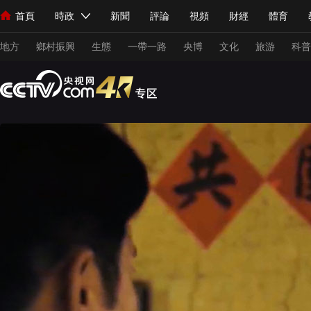
首頁
時政
新聞
評論
視頻
財經
體育
人民領袖習近平
直播
海外頻道
片庫
iPanda
欄目大全
聯播+
English
中國領導人
節目單
Монгол
聽音
央視快評
微視頻
習式妙語
主持人
下
地方
鄉村振興
生態
一帶一路
央博
文化
旅游
科普
總台春晚
網絡春晚
共産黨員網
秧紀錄
紀錄片網
新聞
國內
國際
評論
經濟
軍事
科技
人民領袖習近平
聯播+
熱解讀
天天學習
習式妙語
視頻
小央視頻
小央直播
直播中國
熊貓頻道
V
現場
前線
比劃
快看
藍海中國
新兵請入列
體育
直播
競猜
2026年世界盃
2026年冬奧會
VIP會員
CCTV奧林匹克頻道
生活體育大會
體育江湖