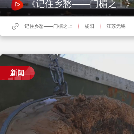
《记住乡愁——门楣之上》
记住乡愁——门楣之上
杨阳
江苏无锡
新闻