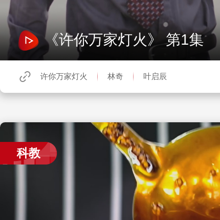
《许你万家灯火》 第1集
许你万家灯火
林奇
叶启辰
科教