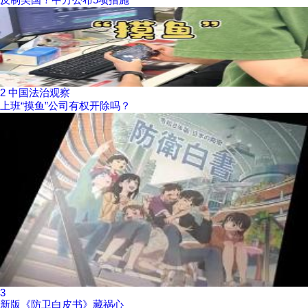
2
中国法治观察
上班“摸鱼”公司有权开除吗？
3
新版《防卫白皮书》藏祸心