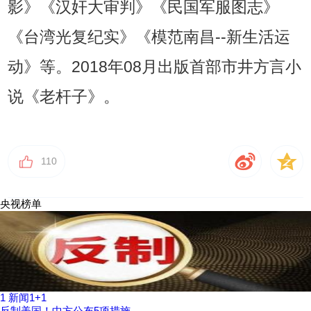
影》《汉奸大审判》《民国军服图志》
《台湾光复纪实》《模范南昌--新生活运
动》等。2018年08月出版首部市井方言小
说《老杆子》。
110
央视榜单
1
新闻1+1
反制美国！中方公布5项措施