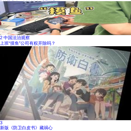
2
中国法治观察
上班“摸鱼”公司有权开除吗？
3
新版《防卫白皮书》藏祸心