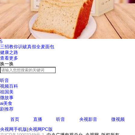
5
三招教你识破真假全麦面包
健康之路
查看更多
换一换
听音
视频百科
祖国美
微故事
ai美食
剧推荐
首页
直播
听音
央视影音
微视频
央视网手机版
|
央视网PC版
京ICP备10003349号-1
中央广播电视总台 央视网 版权所有