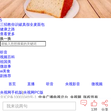
5
三招教你识破真假全麦面包
健康之路
查看更多
换一换
听音
视频百科
祖国美
微故事
ai美食
剧推荐
首页
直播
听音
央视影音
微视频
央视网手机版
|
央视网PC版
京ICP备10003349号-1
中央广播电视总台 央视网 版权所有
我来说两句
138
分享