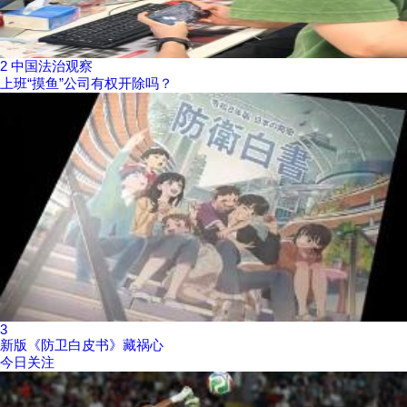
2
中国法治观察
上班“摸鱼”公司有权开除吗？
3
新版《防卫白皮书》藏祸心
今日关注