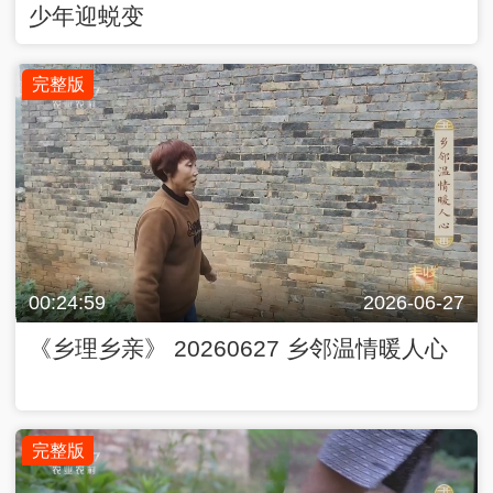
少年迎蜕变
完整版
00:24:59
2026-06-27
《乡理乡亲》 20260627 乡邻温情暖人心
完整版