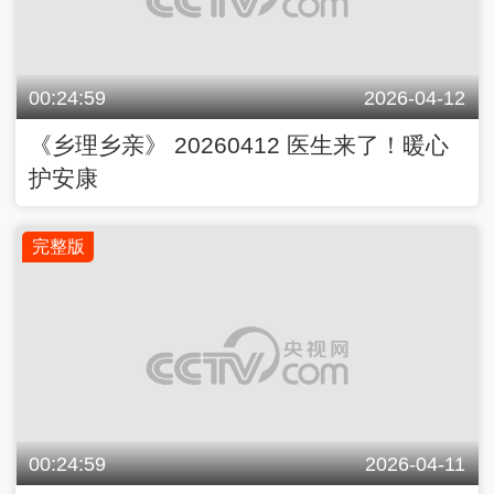
00:24:59
2026-04-12
《乡理乡亲》 20260412 医生来了！暖心
护安康
完整版
00:24:59
2026-04-11