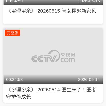
00:24:59
2026-05-15
《乡理乡亲》 20260515 闺女撑起新家风
完整版
00:24:58
2026-05-14
《乡理乡亲》 20260514 医生来了！医者
守护伴成长