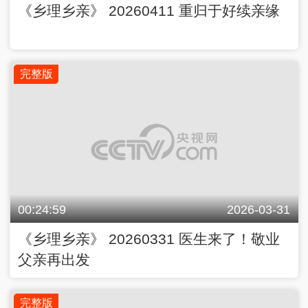
《乡理乡亲》 20260411 重归于好续亲缘
完整版
00:24:59
2026-03-31
《乡理乡亲》 20260331 医生来了！敬业
父亲再出发
完整版