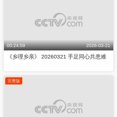
00:24:59
2026-03-21
《乡理乡亲》 20260321 手足同心共患难
完整版