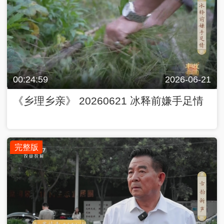
00:24:59
2026-06-21
《乡理乡亲》 20260621 冰释前嫌手足情
完整版