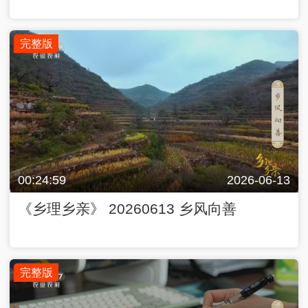
完整版
00:24:59
2026-06-13
《乡理乡亲》 20260613 乡风向善
完整版