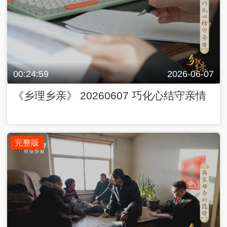
00:24:59
2026-06-07
《乡理乡亲》 20260607 巧化心结守亲情
完整版