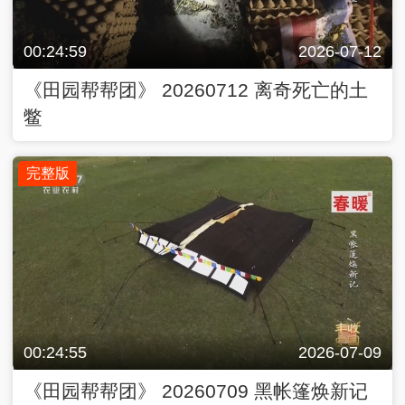
00:24:59
2026-07-12
《田园帮帮团》 20260712 离奇死亡的土
鳖
完整版
00:24:55
2026-07-09
《田园帮帮团》 20260709 黑帐篷焕新记