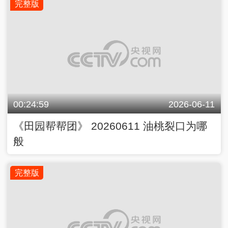
完整版
00:24:59
2026-06-11
《田园帮帮团》 20260611 油桃裂口为哪
般
完整版