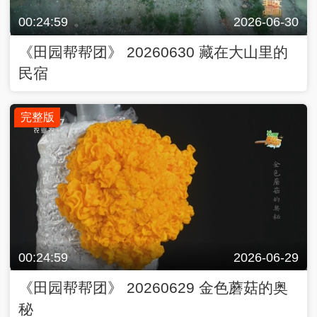
00:24:59
2026-06-30
《田园帮帮团》 20260630 藏在大山里的
民宿
完整版
00:24:59
2026-06-29
《田园帮帮团》 20260629 金色蘑菇的奥
秘