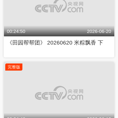
00:24:50
2026-06-20
《田园帮帮团》 20260620 米粽飘香 下
完整版