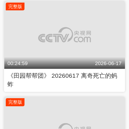
完整版
00:24:59
2026-06-17
《田园帮帮团》 20260617 离奇死亡的蚂
蚱
完整版