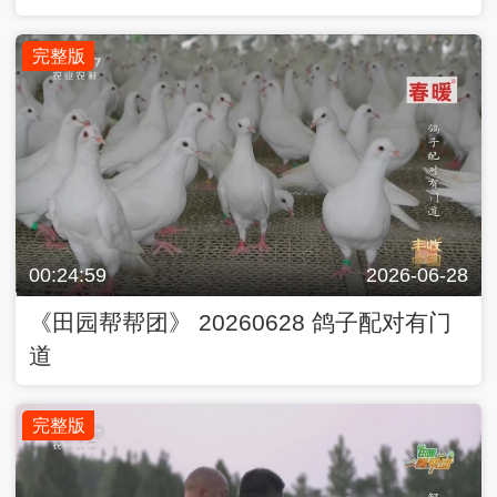
完整版
00:24:59
2026-06-28
《田园帮帮团》 20260628 鸽子配对有门
道
完整版