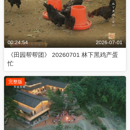
00:24:54
2026-07-01
《田园帮帮团》 20260701 林下黑鸡产蛋
忙
完整版