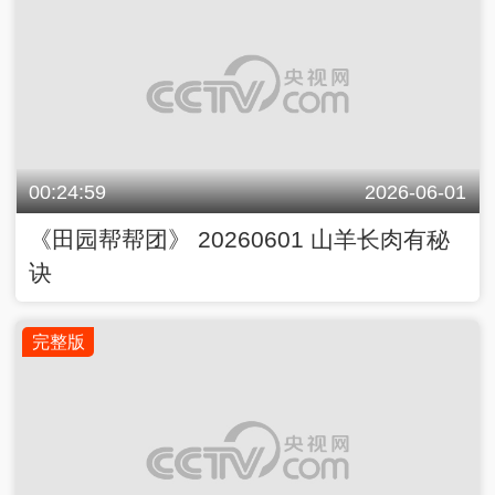
00:24:59
2026-06-01
《田园帮帮团》 20260601 山羊长肉有秘
诀
完整版