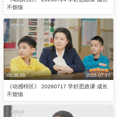
不烦恼
00:36:09
2026-07-17
《动感特区》 20260717 学好思政课 成长
不烦恼