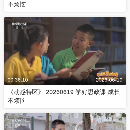
不烦恼
00:36:10
2026-06-19
《动感特区》 20260619 学好思政课 成长
不烦恼