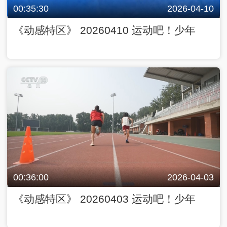
00:35:30
2026-04-10
《动感特区》 20260410 运动吧！少年
00:36:00
2026-04-03
《动感特区》 20260403 运动吧！少年