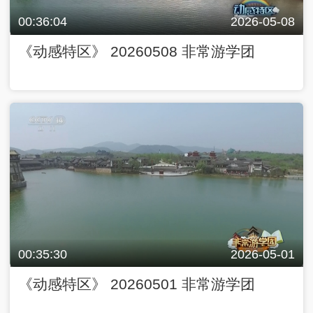
00:36:04
2026-05-08
《动感特区》 20260508 非常游学团
00:35:30
2026-05-01
《动感特区》 20260501 非常游学团