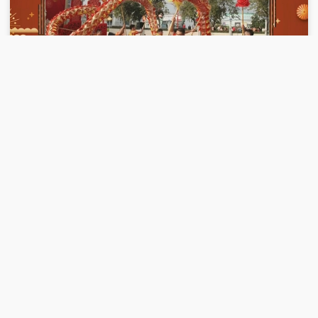
00:35:35
2026-03-20
《动感特区》 20260320 非常游学团 幸福
诗篇——坚守与热爱