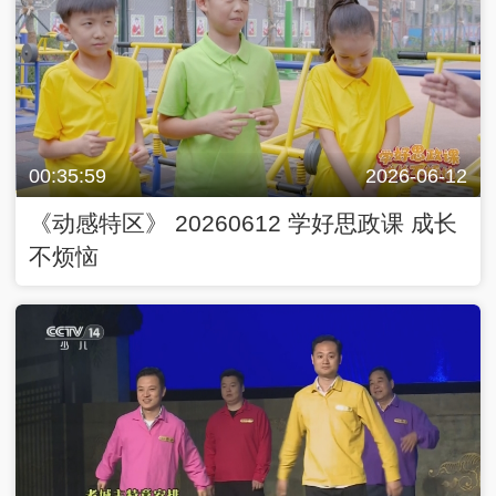
00:35:59
2026-06-12
《动感特区》 20260612 学好思政课 成长
不烦恼