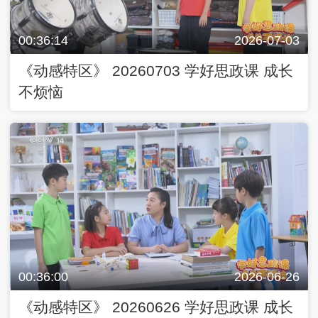
00:36:14
2026-07-03
《动感特区》 20260703 学好思政课 成长
不烦恼
00:36:00
2026-06-26
《动感特区》 20260626 学好思政课 成长