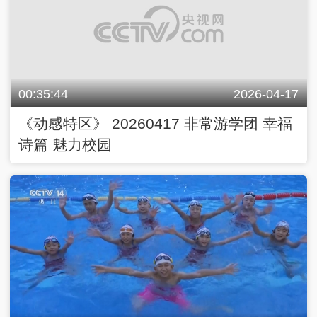
00:35:44
2026-04-17
《动感特区》 20260417 非常游学团 幸福
诗篇 魅力校园