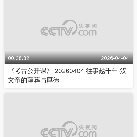
00:28:32
2026-04-04
《考古公开课》 20260404 往事越千年·汉
文帝的薄葬与厚德