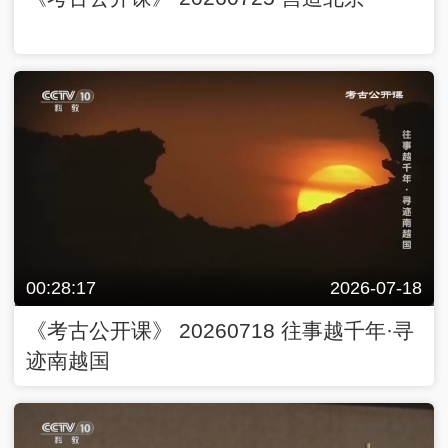
00:28:17
2026-07-18
《考古公开课》 20260718 往事越千年·寻
迹南越国