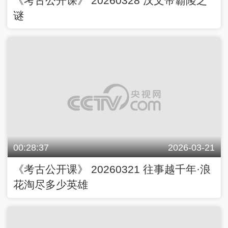
《考古公开课》 20260328 汉文帝霸陵之
谜
00:28:37
2026-03-21
《考古公开课》 20260321 往事越千年·浪
花淘尽多少英雄