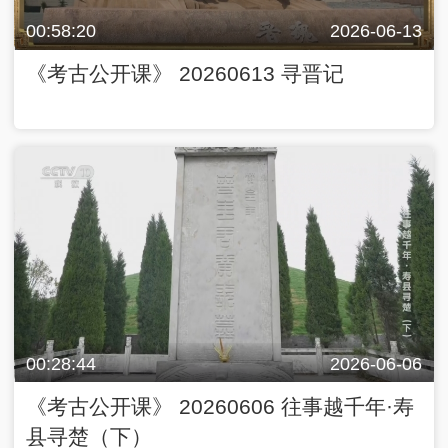
00:58:20
2026-06-13
《考古公开课》 20260613 寻晋记
00:28:44
2026-06-06
《考古公开课》 20260606 往事越千年·寿
县寻楚（下）