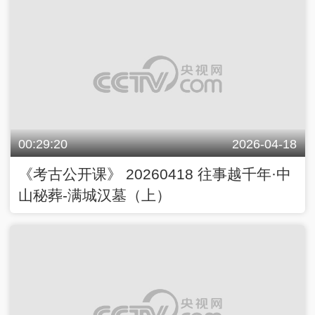
00:29:20
2026-04-18
《考古公开课》 20260418 往事越千年·中
山秘葬-满城汉墓（上）