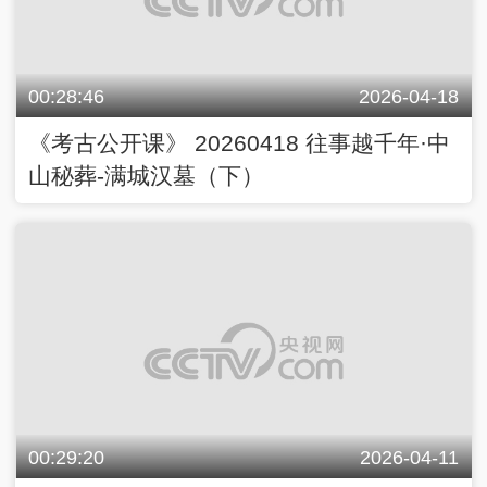
00:28:46
2026-04-18
《考古公开课》 20260418 往事越千年·中
山秘葬-满城汉墓（下）
00:29:20
2026-04-11