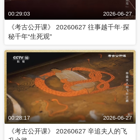
00:29:03
2026-06-27
《考古公开课》 20260627 往事越千年·探
秘千年“生死观”
00:28:17
2026-06-27
《考古公开课》 20260627 辛追夫人的飞