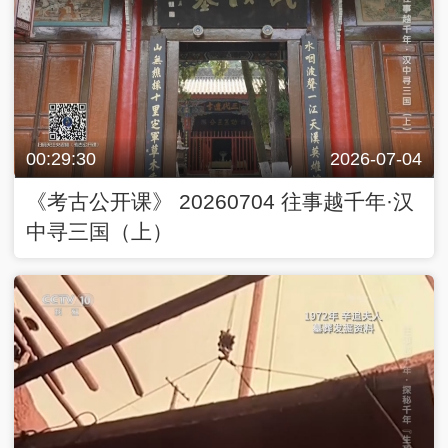
00:29:30
2026-07-04
《考古公开课》 20260704 往事越千年·汉
中寻三国（上）