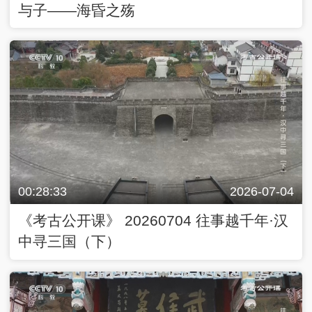
与子——海昏之殇
00:28:33
2026-07-04
《考古公开课》 20260704 往事越千年·汉
中寻三国（下）