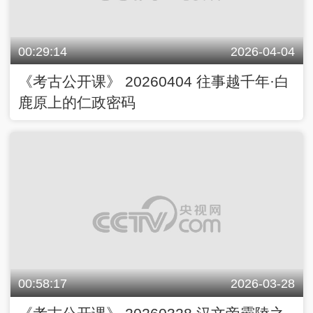
00:29:14
2026-04-04
《考古公开课》 20260404 往事越千年·白
鹿原上的仁政密码
00:58:17
2026-03-28