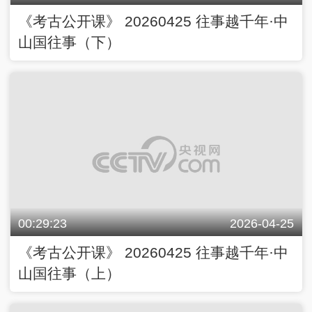
《考古公开课》 20260425 往事越千年·中
山国往事（下）
00:29:23
2026-04-25
《考古公开课》 20260425 往事越千年·中
山国往事（上）