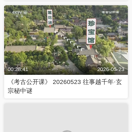
00:28:41
2026-05-23
《考古公开课》 20260523 往事越千年·玄
宗秘中谜