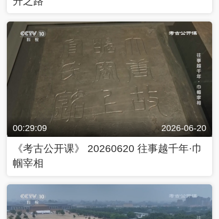
升之路
00:29:09
2026-06-20
《考古公开课》 20260620 往事越千年·巾
帼宰相