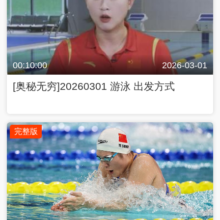
00:10:00
2026-03-01
[奥秘无穷]20260301 游泳 出发方式
完整版