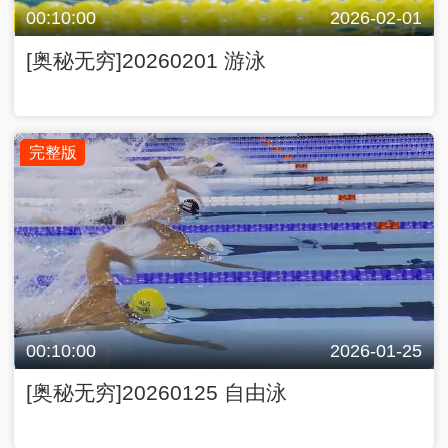
00:10:00
2026-02-01
[奥秘无穷]20260201 游泳
完整版
00:10:00
2026-01-25
[奥秘无穷]20260125 自由泳