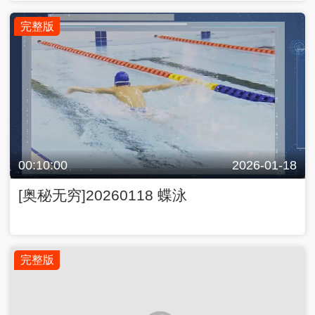
完整版
00:10:00
2026-01-18
[奥秘无穷]20260118 蝶泳
完整版