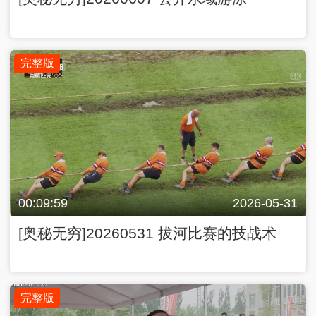
完整版
00:09:59
2026-05-31
[奥秘无穷]20260531 拔河比赛的技战术
完整版