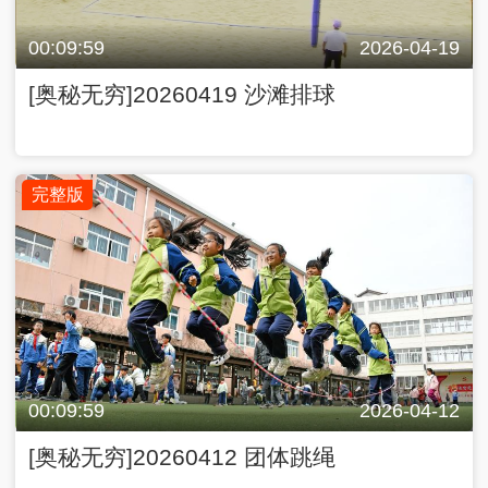
00:09:59
2026-04-19
[奥秘无穷]20260419 沙滩排球
完整版
00:09:59
2026-04-12
[奥秘无穷]20260412 团体跳绳