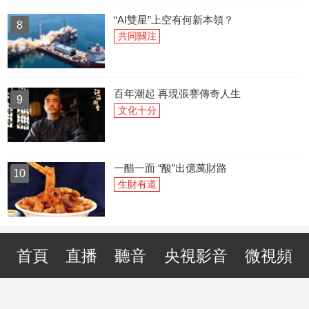
“AI雙星”上空有何新本領？
8
共同關注
百年潮起 再現張謇傳奇人生
9
文化十分
一醋一面 “酸”出億萬財路
10
生財有道
首頁
直播
聽音
央視影音
微視頻