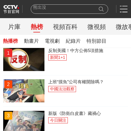
熊出沒
今日説法
新聞周刊
片庫
熱榜
視頻百科
微視頻
微故
百家講壇
一線
熱播榜
動畫片
電視劇
紀錄片
特別節目
天網
反制美國！中方公佈5項措施
豪門盛宴
1
新聞1+1
乒乓球
新聞聯播
世界盃
上班“摸魚”公司有權開除嗎？
2
中國法治觀察
新版《防衛白皮書》藏禍心
3
今日關注