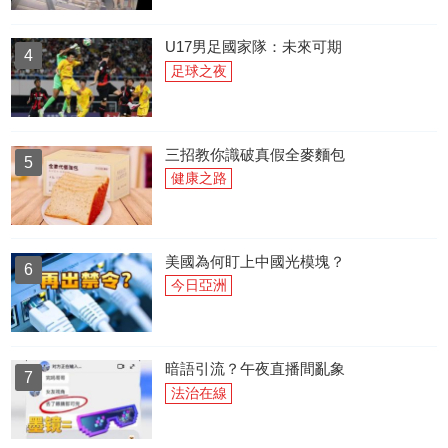
U17男足國家隊：未來可期
4
足球之夜
三招教你識破真假全麥麵包
5
健康之路
美國為何盯上中國光模塊？
6
今日亞洲
暗語引流？午夜直播間亂象
7
法治在線